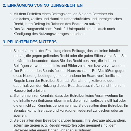
2. EINRÄUMUNG VON NUTZUNGSRECHTEN
Mit dem Erstellen eines Beitrags erteilen Sie dem Betreiber ein
einfaches, zeitlich und räumlich unbeschränktes und unentgeltliches
Recht, Ihren Beitrag im Rahmen des Boards zu nutzen.
Das Nutzungsrecht nach Punkt 2, Unterpunkt a bleibt auch nach
Kündigung des Nutzungsvertrages bestehen.
3. PFLICHTEN DES NUTZERS
Sie erklären mit der Erstellung eines Beitrags, dass er keine Inhalte
enthält, die gegen geltendes Recht oder die guten Sitten verstoßen. Sie
erklären insbesondere, dass Sie das Recht besitzen, die in Ihren
Beiträgen verwendeten Links und Bilder zu setzen bzw. zu verwenden.
Der Betreiber des Boards übt das Hausrecht aus. Bei Verstößen gegen
diese Nutzungsbedingungen oder anderer im Board veröffentlichten
Regeln kann der Betreiber Sie nach Abmahnung zeitweise oder
dauerhaft von der Nutzung dieses Boards ausschließen und Ihnen ein
Hausverbot erteilen.
Sie nehmen zur Kenntnis, dass der Betreiber keine Verantwortung für
die Inhalte von Beiträgen übernimmt, die er nicht selbst erstellt hat oder
die er nicht zur Kenntnis genommen hat. Sie gestatten dem Betreiber, Ihr
Benutzerkonto, Beiträge und Funktionen jederzeit zu löschen oder zu
sperren.
Sie gestatten dem Betreiber darüber hinaus, Ihre Beiträge abzuändern,
sofern sie gegen o. g. Regeln verstoßen oder geeignet sind, dem
Betreiber oder einem Dritten Schaden zuzufügen.