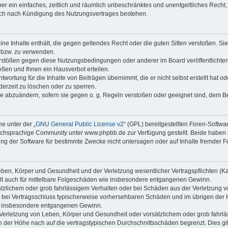
iber ein einfaches, zeitlich und räumlich unbeschränktes und unentgeltliches Rech
auch nach Kündigung des Nutzungsvertrages bestehen.
keine Inhalte enthält, die gegen geltendes Recht oder die guten Sitten verstoßen. Si
n bzw. zu verwenden.
erstößen gegen diese Nutzungsbedingungen oder anderer im Board veröffentlicht
ßen und Ihnen ein Hausverbot erteilen.
wortung für die Inhalte von Beiträgen übernimmt, die er nicht selbst erstellt hat 
derzeit zu löschen oder zu sperren.
äge abzuändern, sofern sie gegen o. g. Regeln verstoßen oder geeignet sind, dem 
e unter der „
GNU General Public License v2
“ (GPL) bereitgestellten Foren-Soft
chsprachige Community unter www.phpbb.de zur Verfügung gestellt. Beide haben ke
g der Software für bestimmte Zwecke nicht untersagen oder auf Inhalte fremder F
ben, Körper und Gesundheit und der Verletzung wesentlicher Vertragspflichten (Kard
gilt auch für mittelbare Folgeschäden wie insbesondere entgangenen Gewinn.
ätzlichem oder grob fahrlässigem Verhalten oder bei Schäden aus der Verletzung 
 die bei Vertragsschluss typischerweise vorhersehbaren Schäden und im übrigen de
wie insbesondere entgangenen Gewinn.
erletzung von Leben, Körper und Gesundheit oder vorsätzlichem oder grob fahrläs
der Höhe nach auf die vertragstypischen Durchschnittsschäden begrenzt. Dies gi