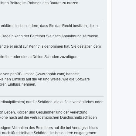
t, Ihren Beitrag im Rahmen des Boards zu nutzen.
e erklären insbesondere, dass Sie das Recht besitzen, die in
en Regeln kann der Betreiber Sie nach Abmahnung zeitweise
oder die er nicht zur Kenntnis genommen hat. Sie gestatten dem
Betreiber oder einem Dritten Schaden zuzufügen.
ware von phpBB Limited (www.phpbb.com) handelt;
inen Einfluss auf die Art und Weise, wie die Software
oren Einfluss nehmen.
inalpflichten) nur für Schäden, die auf ein vorsätzliches oder
von Leben, Körper und Gesundheit und der Verletzung
r Höhe nach auf die vertragstypischen Durchschnittsschäden
sigem Verhalten des Betreibers auf die bei Vertragsschluss
lt auch für mittelbare Schäden, insbesondere entgangenen