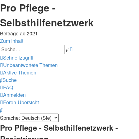
Pro Pflege -
Selbsthilfenetzwerk
Beiträge ab 2021
Zum Inhalt
Erweiterte
Suche
Suche
Schnellzugriff
Unbeantwortete Themen
Aktive Themen
Suche
FAQ
Anmelden
Foren-Übersicht
Suche
Sprache:
Pro Pflege - Selbsthilfenetzwerk -
Registrierung