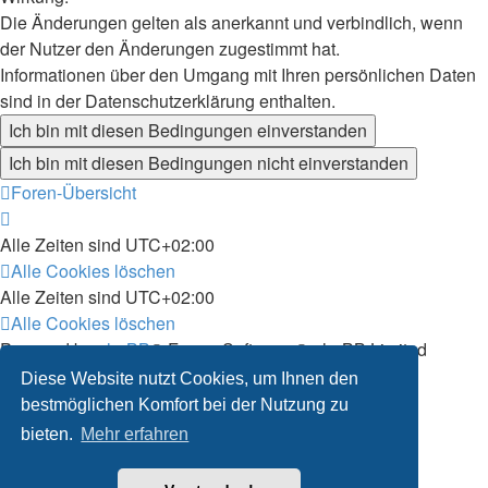
Die Änderungen gelten als anerkannt und verbindlich, wenn
der Nutzer den Änderungen zugestimmt hat.
Informationen über den Umgang mit Ihren persönlichen Daten
sind in der Datenschutzerklärung enthalten.
Foren-Übersicht
Alle Zeiten sind
UTC+02:00
Alle Cookies löschen
Alle Zeiten sind
UTC+02:00
Alle Cookies löschen
Powered by
phpBB
® Forum Software © phpBB Limited
Deutsche Übersetzung durch
phpBB.de
Diese Website nutzt Cookies, um Ihnen den
Datenschutz
|
Nutzungsbedingungen
bestmöglichen Komfort bei der Nutzung zu
bieten.
Mehr erfahren