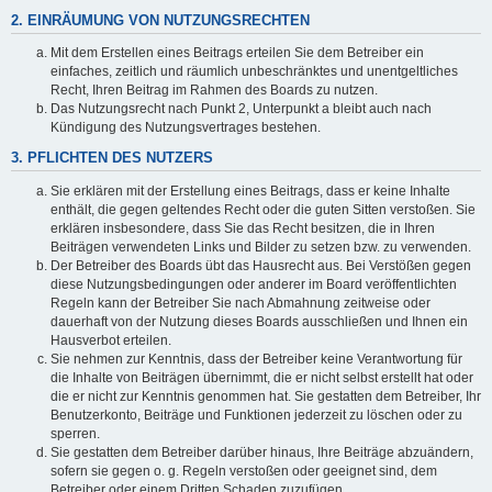
2. EINRÄUMUNG VON NUTZUNGSRECHTEN
Mit dem Erstellen eines Beitrags erteilen Sie dem Betreiber ein
einfaches, zeitlich und räumlich unbeschränktes und unentgeltliches
Recht, Ihren Beitrag im Rahmen des Boards zu nutzen.
Das Nutzungsrecht nach Punkt 2, Unterpunkt a bleibt auch nach
Kündigung des Nutzungsvertrages bestehen.
3. PFLICHTEN DES NUTZERS
Sie erklären mit der Erstellung eines Beitrags, dass er keine Inhalte
enthält, die gegen geltendes Recht oder die guten Sitten verstoßen. Sie
erklären insbesondere, dass Sie das Recht besitzen, die in Ihren
Beiträgen verwendeten Links und Bilder zu setzen bzw. zu verwenden.
Der Betreiber des Boards übt das Hausrecht aus. Bei Verstößen gegen
diese Nutzungsbedingungen oder anderer im Board veröffentlichten
Regeln kann der Betreiber Sie nach Abmahnung zeitweise oder
dauerhaft von der Nutzung dieses Boards ausschließen und Ihnen ein
Hausverbot erteilen.
Sie nehmen zur Kenntnis, dass der Betreiber keine Verantwortung für
die Inhalte von Beiträgen übernimmt, die er nicht selbst erstellt hat oder
die er nicht zur Kenntnis genommen hat. Sie gestatten dem Betreiber, Ihr
Benutzerkonto, Beiträge und Funktionen jederzeit zu löschen oder zu
sperren.
Sie gestatten dem Betreiber darüber hinaus, Ihre Beiträge abzuändern,
sofern sie gegen o. g. Regeln verstoßen oder geeignet sind, dem
Betreiber oder einem Dritten Schaden zuzufügen.