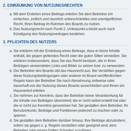
2. EINRÄUMUNG VON NUTZUNGSRECHTEN
Mit dem Erstellen eines Beitrags erteilen Sie dem Betreiber ein
einfaches, zeitlich und räumlich unbeschränktes und unentgeltliches
Recht, Ihren Beitrag im Rahmen des Boards zu nutzen.
Das Nutzungsrecht nach Punkt 2, Unterpunkt a bleibt auch nach
Kündigung des Nutzungsvertrages bestehen.
3. PFLICHTEN DES NUTZERS
Sie erklären mit der Erstellung eines Beitrags, dass er keine Inhalte
enthält, die gegen geltendes Recht oder die guten Sitten verstoßen. Sie
erklären insbesondere, dass Sie das Recht besitzen, die in Ihren
Beiträgen verwendeten Links und Bilder zu setzen bzw. zu verwenden.
Der Betreiber des Boards übt das Hausrecht aus. Bei Verstößen gegen
diese Nutzungsbedingungen oder anderer im Board veröffentlichten
Regeln kann der Betreiber Sie nach Abmahnung zeitweise oder
dauerhaft von der Nutzung dieses Boards ausschließen und Ihnen ein
Hausverbot erteilen.
Sie nehmen zur Kenntnis, dass der Betreiber keine Verantwortung für
die Inhalte von Beiträgen übernimmt, die er nicht selbst erstellt hat oder
die er nicht zur Kenntnis genommen hat. Sie gestatten dem Betreiber, Ihr
Benutzerkonto, Beiträge und Funktionen jederzeit zu löschen oder zu
sperren.
Sie gestatten dem Betreiber darüber hinaus, Ihre Beiträge abzuändern,
sofern sie gegen o. g. Regeln verstoßen oder geeignet sind, dem
Betreiber oder einem Dritten Schaden zuzufügen.