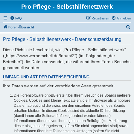
Pro Pflege - Selbsthilfenetzwerk
FAQ
Registrieren
Anmelden
S
Foren-Übersicht
u
Pro Pflege - Selbsthilfenetzwerk - Datenschutzerklärung
c
h
Diese Richtlinie beschreibt, wie „Pro Pflege - Selbsthilfenetzwerk“
(„https://www.wernerschell.de/forum/2“) (im Folgenden „der
e
Betreiber“) die Daten verwendet, die während Ihres Foren-Besuchs
gesammelt werden.
UMFANG UND ART DER DATENSPEICHERUNG
Ihre Daten werden auf vier verschiedene Arten gesammelt:
Die Forensoftware phpBB erstellt bei Ihrem Besuch des Boards mehrere
Cookies. Cookies sind kleine Textdateien, die Ihr Browser als temporäre
Dateien ablegt und die zwischen den einzelnen Aufrufen des Boards
erhalten bleiben. In diesen Cookies sind die aktuelle ID Ihrer Sitzung
(damit Ihnen alle Seitenaufrufe zugeordnet werden können),
Informationen über die von Ihnen gelesenen Beiträge (zur Markierung
dieser als gelesen/ungelesen; sofern Sie nicht angemeldet sind) sowie
Informationen über Ihre Teilnahme an Umfragen (sofern Sie nicht