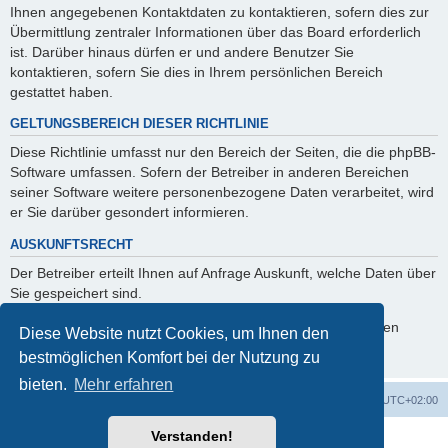
Ihnen angegebenen Kontaktdaten zu kontaktieren, sofern dies zur
Übermittlung zentraler Informationen über das Board erforderlich
ist. Darüber hinaus dürfen er und andere Benutzer Sie
kontaktieren, sofern Sie dies in Ihrem persönlichen Bereich
gestattet haben.
GELTUNGSBEREICH DIESER RICHTLINIE
Diese Richtlinie umfasst nur den Bereich der Seiten, die die phpBB-
Software umfassen. Sofern der Betreiber in anderen Bereichen
seiner Software weitere personenbezogene Daten verarbeitet, wird
er Sie darüber gesondert informieren.
AUSKUNFTSRECHT
Der Betreiber erteilt Ihnen auf Anfrage Auskunft, welche Daten über
Sie gespeichert sind.
Sie können jederzeit die Löschung bzw. Sperrung Ihrer Daten
Diese Website nutzt Cookies, um Ihnen den
verlangen. Kontaktieren Sie hierzu bitte den Betreiber.
bestmöglichen Komfort bei der Nutzung zu
bieten.
Mehr erfahren
Foren-Übersicht
Alle Cookies löschen
Alle Zeiten sind
UTC+02:00
Verstanden!
Powered by
phpBB
® Forum Software © phpBB Limited