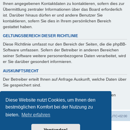
Ihnen angegebenen Kontaktdaten zu kontaktieren, sofern dies zur
Übermittlung zentraler Informationen über das Board erforderlich
ist. Darüber hinaus dürfen er und andere Benutzer Sie
kontaktieren, sofern Sie dies in Ihrem persönlichen Bereich
gestattet haben.
GELTUNGSBEREICH DIESER RICHTLINIE
Diese Richtlinie umfasst nur den Bereich der Seiten, die die phpBB-
Software umfassen. Sofern der Betreiber in anderen Bereichen
seiner Software weitere personenbezogene Daten verarbeitet, wird
er Sie darüber gesondert informieren.
AUSKUNFTSRECHT
Der Betreiber erteilt Ihnen auf Anfrage Auskunft, welche Daten über
Sie gespeichert sind.
Sie können jederzeit die Löschung bzw. Sperrung Ihrer Daten
Diese Website nutzt Cookies, um Ihnen den
verlangen. Kontaktieren Sie hierzu bitte den Betreiber.
bestmöglichen Komfort bei der Nutzung zu
bieten.
Mehr erfahren
Foren-Übersicht
Alle Cookies löschen
Alle Zeiten sind
UTC+02:00
Powered by
phpBB
® Forum Software © phpBB Limited
Verstanden!