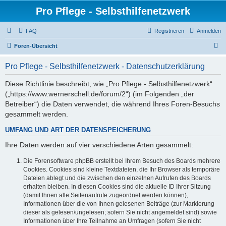
Pro Pflege - Selbsthilfenetzwerk
FAQ
Registrieren
Anmelden
S
Foren-Übersicht
u
Pro Pflege - Selbsthilfenetzwerk - Datenschutzerklärung
c
h
Diese Richtlinie beschreibt, wie „Pro Pflege - Selbsthilfenetzwerk“
(„https://www.wernerschell.de/forum/2“) (im Folgenden „der
e
Betreiber“) die Daten verwendet, die während Ihres Foren-Besuchs
gesammelt werden.
UMFANG UND ART DER DATENSPEICHERUNG
Ihre Daten werden auf vier verschiedene Arten gesammelt:
Die Forensoftware phpBB erstellt bei Ihrem Besuch des Boards mehrere
Cookies. Cookies sind kleine Textdateien, die Ihr Browser als temporäre
Dateien ablegt und die zwischen den einzelnen Aufrufen des Boards
erhalten bleiben. In diesen Cookies sind die aktuelle ID Ihrer Sitzung
(damit Ihnen alle Seitenaufrufe zugeordnet werden können),
Informationen über die von Ihnen gelesenen Beiträge (zur Markierung
dieser als gelesen/ungelesen; sofern Sie nicht angemeldet sind) sowie
Informationen über Ihre Teilnahme an Umfragen (sofern Sie nicht