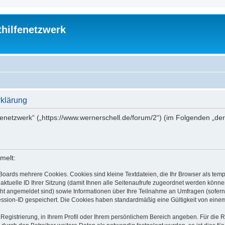
thilfenetzwerk
rklärung
ilfenetzwerk“ („https://www.wernerschell.de/forum/2“) (im Folgenden „d
melt:
Boards mehrere Cookies. Cookies sind kleine Textdateien, die Ihr Browser als tem
 aktuelle ID Ihrer Sitzung (damit Ihnen alle Seitenaufrufe zugeordnet werden könne
cht angemeldet sind) sowie Informationen über Ihre Teilnahme an Umfragen (sofern
ession-ID gespeichert. Die Cookies haben standardmäßig eine Gültigkeit von einem 
 Registrierung, in Ihrem Profil oder Ihrem persönlichem Bereich angeben. Für die