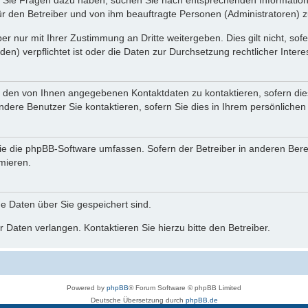
nn Sie Fragen dazu haben, suchen Sie nach entsprechenden Information
für den Betreiber und von ihm beauftragte Personen (Administratoren) z
r nur mit Ihrer Zustimmung an Dritte weitergeben. Dies gilt nicht, so
n) verpflichtet ist oder die Daten zur Durchsetzung rechtlicher Interes
r den von Ihnen angegebenen Kontaktdaten zu kontaktieren, sofern die
andere Benutzer Sie kontaktieren, sofern Sie dies in Ihrem persönlichen
, die die phpBB-Software umfassen. Sofern der Betreiber in anderen Be
rmieren.
he Daten über Sie gespeichert sind.
 Daten verlangen. Kontaktieren Sie hierzu bitte den Betreiber.
Powered by
phpBB
® Forum Software © phpBB Limited
Deutsche Übersetzung durch
phpBB.de