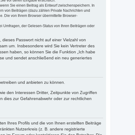
Sie vor deren Eingabe ersichtlich.
, wenn Sie einen Beitrag als Entwurf zwischenspeichern. In
ern von Beiträgen (dazu zählen Private Nachrichten und
e. Die von Ihrem Browser übermittelte Browser-
ei Umfragen, der Gelesen-Status von Ihren Beiträgen oder
 dieses Passwort nicht auf einer Vielzahl von
sam um. Insbesondere wird Sie kein Vertreter des
essen haben, so können Sie die Funktion „Ich habe
se und sendet anschließend ein neu generiertes
betreiben und anbieten zu können.
e den Interessen Dritter, Zeitpunkte von Zugriffen
n dies zur Gefahrenabwehr oder zur rechtlichen
n Ihres Profils und die von Ihnen erstellten Beiträge
änkten Nutzerkreis (z. B. andere registrierte