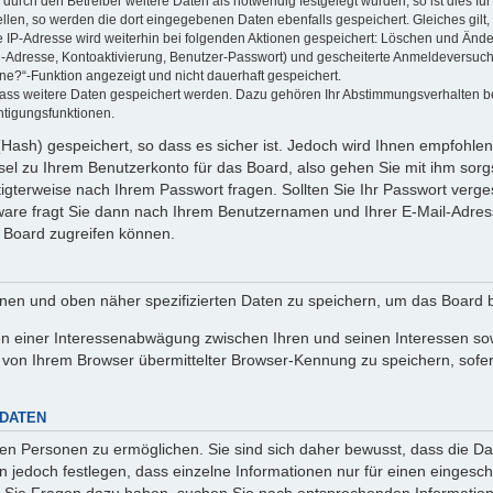
rch den Betreiber weitere Daten als notwendig festgelegt wurden, so ist dies für 
ellen, so werden die dort eingegebenen Daten ebenfalls gespeichert. Gleiches gilt
ie IP-Adresse wird weiterhin bei folgenden Aktionen gespeichert: Löschen und Änd
l-Adresse, Kontoaktivierung, Benutzer-Passwort) und gescheiterte Anmeldeversuch
ine?“-Funktion angezeigt und nicht dauerhaft gespeichert.
 dass weitere Daten gespeichert werden. Dazu gehören Ihr Abstimmungsverhalten b
htigungsfunktionen.
Hash) gespeichert, so dass es sicher ist. Jedoch wird Ihnen empfohlen,
el zu Ihrem Benutzerkonto für das Board, also gehen Sie mit ihm sorg
htigterweise nach Ihrem Passwort fragen. Sollten Sie Ihr Passwort verg
are fragt Sie dann nach Ihrem Benutzernamen und Ihrer E-Mail-Adres
 Board zugreifen können.
enen und oben näher spezifizierten Daten zu speichern, um das Board 
en einer Interessenabwägung zwischen Ihren und seinen Interessen sowi
von Ihrem Browser übermittelter Browser-Kennung zu speichern, sofer
 DATEN
n Personen zu ermöglichen. Sie sind sich daher bewusst, dass die Date
n jedoch festlegen, dass einzelne Informationen nur für einen eingeschr