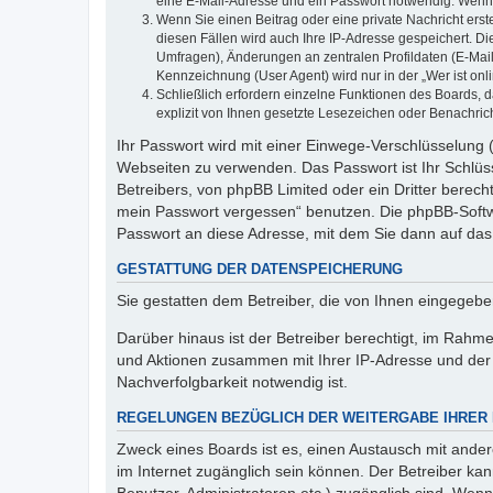
eine E-Mail-Adresse und ein Passwort notwendig. Wenn du
Wenn Sie einen Beitrag oder eine private Nachricht erst
diesen Fällen wird auch Ihre IP-Adresse gespeichert. D
Umfragen), Änderungen an zentralen Profildaten (E-Mai
Kennzeichnung (User Agent) wird nur in der „Wer ist onl
Schließlich erfordern einzelne Funktionen des Boards,
explizit von Ihnen gesetzte Lesezeichen oder Benachric
Ihr Passwort wird mit einer Einwege-Verschlüsselung (
Webseiten zu verwenden. Das Passwort ist Ihr Schlüss
Betreibers, von phpBB Limited oder ein Dritter berec
mein Passwort vergessen“ benutzen. Die phpBB-Softw
Passwort an diese Adresse, mit dem Sie dann auf das
GESTATTUNG DER DATENSPEICHERUNG
Sie gestatten dem Betreiber, die von Ihnen eingegeb
Darüber hinaus ist der Betreiber berechtigt, im Rahm
und Aktionen zusammen mit Ihrer IP-Adresse und der 
Nachverfolgbarkeit notwendig ist.
REGELUNGEN BEZÜGLICH DER WEITERGABE IHRER
Zweck eines Boards ist es, einen Austausch mit andere
im Internet zugänglich sein können. Der Betreiber kan