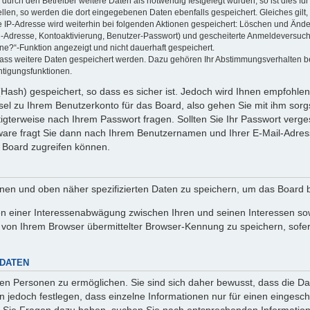
rch den Betreiber weitere Daten als notwendig festgelegt wurden, so ist dies für 
ellen, so werden die dort eingegebenen Daten ebenfalls gespeichert. Gleiches gilt
ie IP-Adresse wird weiterhin bei folgenden Aktionen gespeichert: Löschen und Änd
l-Adresse, Kontoaktivierung, Benutzer-Passwort) und gescheiterte Anmeldeversuch
ine?“-Funktion angezeigt und nicht dauerhaft gespeichert.
 dass weitere Daten gespeichert werden. Dazu gehören Ihr Abstimmungsverhalten b
htigungsfunktionen.
Hash) gespeichert, so dass es sicher ist. Jedoch wird Ihnen empfohlen,
el zu Ihrem Benutzerkonto für das Board, also gehen Sie mit ihm sorg
htigterweise nach Ihrem Passwort fragen. Sollten Sie Ihr Passwort verg
are fragt Sie dann nach Ihrem Benutzernamen und Ihrer E-Mail-Adres
 Board zugreifen können.
enen und oben näher spezifizierten Daten zu speichern, um das Board 
en einer Interessenabwägung zwischen Ihren und seinen Interessen sowi
von Ihrem Browser übermittelter Browser-Kennung zu speichern, sofer
 DATEN
n Personen zu ermöglichen. Sie sind sich daher bewusst, dass die Date
n jedoch festlegen, dass einzelne Informationen nur für einen eingeschr