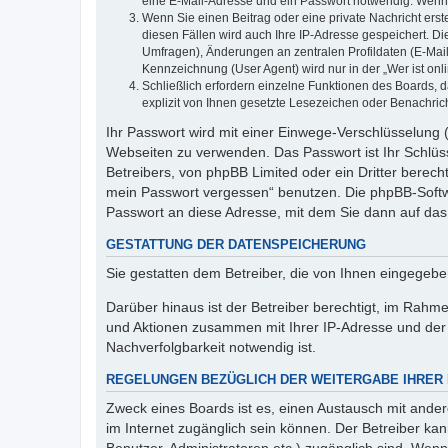
eine E-Mail-Adresse und ein Passwort notwendig. Wenn du
Wenn Sie einen Beitrag oder eine private Nachricht erst
diesen Fällen wird auch Ihre IP-Adresse gespeichert. D
Umfragen), Änderungen an zentralen Profildaten (E-Mai
Kennzeichnung (User Agent) wird nur in der „Wer ist onl
Schließlich erfordern einzelne Funktionen des Boards,
explizit von Ihnen gesetzte Lesezeichen oder Benachric
Ihr Passwort wird mit einer Einwege-Verschlüsselung (
Webseiten zu verwenden. Das Passwort ist Ihr Schlüss
Betreibers, von phpBB Limited oder ein Dritter berec
mein Passwort vergessen“ benutzen. Die phpBB-Softw
Passwort an diese Adresse, mit dem Sie dann auf das
GESTATTUNG DER DATENSPEICHERUNG
Sie gestatten dem Betreiber, die von Ihnen eingegeb
Darüber hinaus ist der Betreiber berechtigt, im Rahm
und Aktionen zusammen mit Ihrer IP-Adresse und der 
Nachverfolgbarkeit notwendig ist.
REGELUNGEN BEZÜGLICH DER WEITERGABE IHRER
Zweck eines Boards ist es, einen Austausch mit andere
im Internet zugänglich sein können. Der Betreiber kan