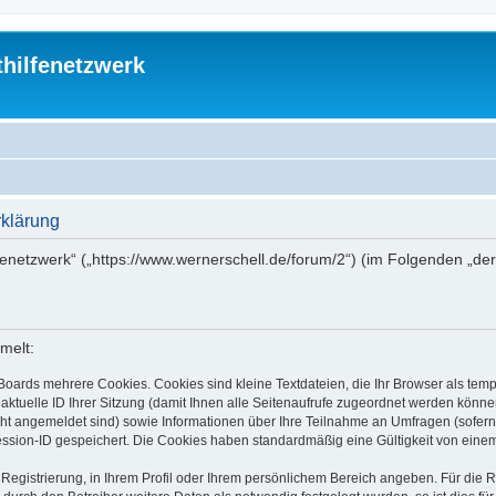
thilfenetzwerk
rklärung
ilfenetzwerk“ („https://www.wernerschell.de/forum/2“) (im Folgenden „d
melt:
Boards mehrere Cookies. Cookies sind kleine Textdateien, die Ihr Browser als tem
 aktuelle ID Ihrer Sitzung (damit Ihnen alle Seitenaufrufe zugeordnet werden könne
cht angemeldet sind) sowie Informationen über Ihre Teilnahme an Umfragen (sofern
ession-ID gespeichert. Die Cookies haben standardmäßig eine Gültigkeit von einem 
 Registrierung, in Ihrem Profil oder Ihrem persönlichem Bereich angeben. Für die