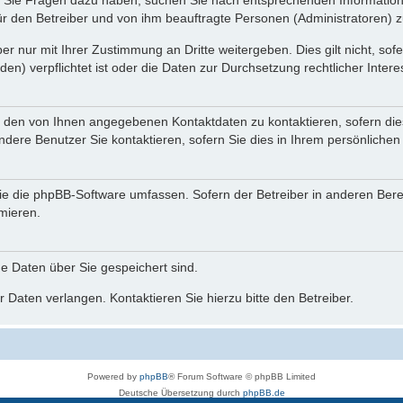
nn Sie Fragen dazu haben, suchen Sie nach entsprechenden Information
für den Betreiber und von ihm beauftragte Personen (Administratoren) z
r nur mit Ihrer Zustimmung an Dritte weitergeben. Dies gilt nicht, so
n) verpflichtet ist oder die Daten zur Durchsetzung rechtlicher Interes
r den von Ihnen angegebenen Kontaktdaten zu kontaktieren, sofern die
andere Benutzer Sie kontaktieren, sofern Sie dies in Ihrem persönlichen
, die die phpBB-Software umfassen. Sofern der Betreiber in anderen Be
rmieren.
he Daten über Sie gespeichert sind.
 Daten verlangen. Kontaktieren Sie hierzu bitte den Betreiber.
Powered by
phpBB
® Forum Software © phpBB Limited
Deutsche Übersetzung durch
phpBB.de