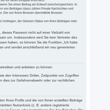
Sie vor deren Eingabe ersichtlich.
, wenn Sie einen Beitrag als Entwurf zwischenspeichern. In
ern von Beiträgen (dazu zählen Private Nachrichten und
e. Die von Ihrem Browser übermittelte Browser-
ei Umfragen, der Gelesen-Status von Ihren Beiträgen oder
 dieses Passwort nicht auf einer Vielzahl von
sam um. Insbesondere wird Sie kein Vertreter des
essen haben, so können Sie die Funktion „Ich habe
se und sendet anschließend ein neu generiertes
betreiben und anbieten zu können.
e den Interessen Dritter, Zeitpunkte von Zugriffen
n dies zur Gefahrenabwehr oder zur rechtlichen
n Ihres Profils und die von Ihnen erstellten Beiträge
änkten Nutzerkreis (z. B. andere registrierte