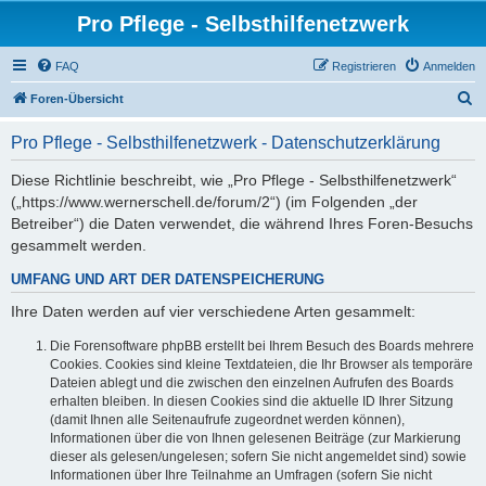
Pro Pflege - Selbsthilfenetzwerk
FAQ
Registrieren
Anmelden
S
Foren-Übersicht
u
Pro Pflege - Selbsthilfenetzwerk - Datenschutzerklärung
c
h
Diese Richtlinie beschreibt, wie „Pro Pflege - Selbsthilfenetzwerk“
(„https://www.wernerschell.de/forum/2“) (im Folgenden „der
e
Betreiber“) die Daten verwendet, die während Ihres Foren-Besuchs
gesammelt werden.
UMFANG UND ART DER DATENSPEICHERUNG
Ihre Daten werden auf vier verschiedene Arten gesammelt:
Die Forensoftware phpBB erstellt bei Ihrem Besuch des Boards mehrere
Cookies. Cookies sind kleine Textdateien, die Ihr Browser als temporäre
Dateien ablegt und die zwischen den einzelnen Aufrufen des Boards
erhalten bleiben. In diesen Cookies sind die aktuelle ID Ihrer Sitzung
(damit Ihnen alle Seitenaufrufe zugeordnet werden können),
Informationen über die von Ihnen gelesenen Beiträge (zur Markierung
dieser als gelesen/ungelesen; sofern Sie nicht angemeldet sind) sowie
Informationen über Ihre Teilnahme an Umfragen (sofern Sie nicht