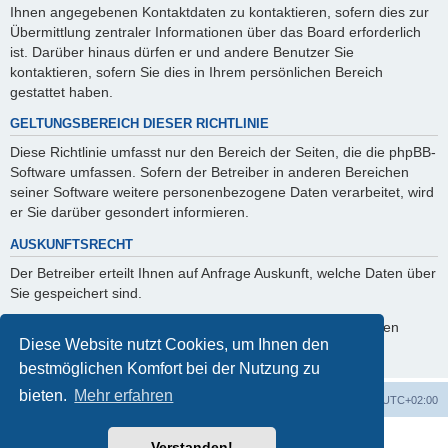
Ihnen angegebenen Kontaktdaten zu kontaktieren, sofern dies zur
Übermittlung zentraler Informationen über das Board erforderlich
ist. Darüber hinaus dürfen er und andere Benutzer Sie
kontaktieren, sofern Sie dies in Ihrem persönlichen Bereich
gestattet haben.
GELTUNGSBEREICH DIESER RICHTLINIE
Diese Richtlinie umfasst nur den Bereich der Seiten, die die phpBB-
Software umfassen. Sofern der Betreiber in anderen Bereichen
seiner Software weitere personenbezogene Daten verarbeitet, wird
er Sie darüber gesondert informieren.
AUSKUNFTSRECHT
Der Betreiber erteilt Ihnen auf Anfrage Auskunft, welche Daten über
Sie gespeichert sind.
Sie können jederzeit die Löschung bzw. Sperrung Ihrer Daten
Diese Website nutzt Cookies, um Ihnen den
verlangen. Kontaktieren Sie hierzu bitte den Betreiber.
bestmöglichen Komfort bei der Nutzung zu
bieten.
Mehr erfahren
Foren-Übersicht
Alle Cookies löschen
Alle Zeiten sind
UTC+02:00
Powered by
phpBB
® Forum Software © phpBB Limited
Verstanden!