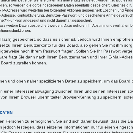
rch den Betreiber weitere Daten als notwendig festgelegt wurden, so ist dies für 
ellen, so werden die dort eingegebenen Daten ebenfalls gespeichert. Gleiches gilt
ie IP-Adresse wird weiterhin bei folgenden Aktionen gespeichert: Löschen und Änd
l-Adresse, Kontoaktivierung, Benutzer-Passwort) und gescheiterte Anmeldeversuch
ine?“-Funktion angezeigt und nicht dauerhaft gespeichert.
 dass weitere Daten gespeichert werden. Dazu gehören Ihr Abstimmungsverhalten b
htigungsfunktionen.
Hash) gespeichert, so dass es sicher ist. Jedoch wird Ihnen empfohlen,
el zu Ihrem Benutzerkonto für das Board, also gehen Sie mit ihm sorg
htigterweise nach Ihrem Passwort fragen. Sollten Sie Ihr Passwort verg
are fragt Sie dann nach Ihrem Benutzernamen und Ihrer E-Mail-Adres
 Board zugreifen können.
enen und oben näher spezifizierten Daten zu speichern, um das Board 
en einer Interessenabwägung zwischen Ihren und seinen Interessen sowi
von Ihrem Browser übermittelter Browser-Kennung zu speichern, sofer
 DATEN
n Personen zu ermöglichen. Sie sind sich daher bewusst, dass die Date
n jedoch festlegen, dass einzelne Informationen nur für einen eingeschr