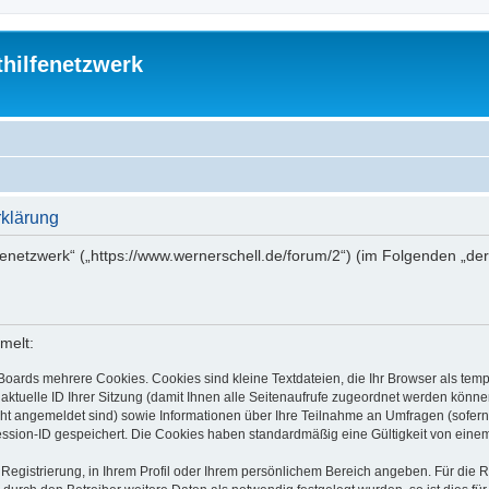
thilfenetzwerk
rklärung
ilfenetzwerk“ („https://www.wernerschell.de/forum/2“) (im Folgenden „d
melt:
Boards mehrere Cookies. Cookies sind kleine Textdateien, die Ihr Browser als tem
 aktuelle ID Ihrer Sitzung (damit Ihnen alle Seitenaufrufe zugeordnet werden könne
cht angemeldet sind) sowie Informationen über Ihre Teilnahme an Umfragen (sofern
ession-ID gespeichert. Die Cookies haben standardmäßig eine Gültigkeit von einem 
 Registrierung, in Ihrem Profil oder Ihrem persönlichem Bereich angeben. Für die