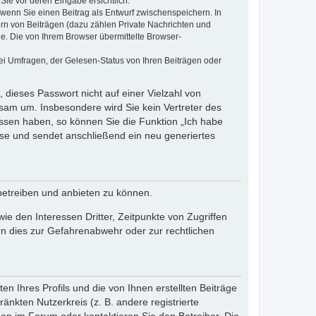
Sie vor deren Eingabe ersichtlich.
, wenn Sie einen Beitrag als Entwurf zwischenspeichern. In
ern von Beiträgen (dazu zählen Private Nachrichten und
e. Die von Ihrem Browser übermittelte Browser-
ei Umfragen, der Gelesen-Status von Ihren Beiträgen oder
 dieses Passwort nicht auf einer Vielzahl von
sam um. Insbesondere wird Sie kein Vertreter des
essen haben, so können Sie die Funktion „Ich habe
se und sendet anschließend ein neu generiertes
betreiben und anbieten zu können.
e den Interessen Dritter, Zeitpunkte von Zugriffen
n dies zur Gefahrenabwehr oder zur rechtlichen
n Ihres Profils und die von Ihnen erstellten Beiträge
änkten Nutzerkreis (z. B. andere registrierte