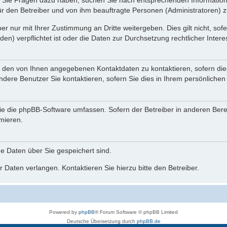
nn Sie Fragen dazu haben, suchen Sie nach entsprechenden Information
für den Betreiber und von ihm beauftragte Personen (Administratoren) z
r nur mit Ihrer Zustimmung an Dritte weitergeben. Dies gilt nicht, so
n) verpflichtet ist oder die Daten zur Durchsetzung rechtlicher Interes
r den von Ihnen angegebenen Kontaktdaten zu kontaktieren, sofern die
andere Benutzer Sie kontaktieren, sofern Sie dies in Ihrem persönlichen
, die die phpBB-Software umfassen. Sofern der Betreiber in anderen Be
rmieren.
he Daten über Sie gespeichert sind.
 Daten verlangen. Kontaktieren Sie hierzu bitte den Betreiber.
Powered by
phpBB
® Forum Software © phpBB Limited
Deutsche Übersetzung durch
phpBB.de