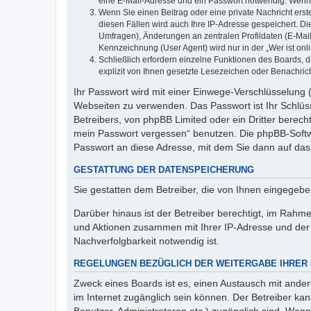
eine E-Mail-Adresse und ein Passwort notwendig. Wenn du
Wenn Sie einen Beitrag oder eine private Nachricht erst
diesen Fällen wird auch Ihre IP-Adresse gespeichert. D
Umfragen), Änderungen an zentralen Profildaten (E-Mai
Kennzeichnung (User Agent) wird nur in der „Wer ist onl
Schließlich erfordern einzelne Funktionen des Boards,
explizit von Ihnen gesetzte Lesezeichen oder Benachric
Ihr Passwort wird mit einer Einwege-Verschlüsselung (
Webseiten zu verwenden. Das Passwort ist Ihr Schlüss
Betreibers, von phpBB Limited oder ein Dritter berec
mein Passwort vergessen“ benutzen. Die phpBB-Softw
Passwort an diese Adresse, mit dem Sie dann auf das
GESTATTUNG DER DATENSPEICHERUNG
Sie gestatten dem Betreiber, die von Ihnen eingegeb
Darüber hinaus ist der Betreiber berechtigt, im Rahm
und Aktionen zusammen mit Ihrer IP-Adresse und der 
Nachverfolgbarkeit notwendig ist.
REGELUNGEN BEZÜGLICH DER WEITERGABE IHRER
Zweck eines Boards ist es, einen Austausch mit andere
im Internet zugänglich sein können. Der Betreiber kan