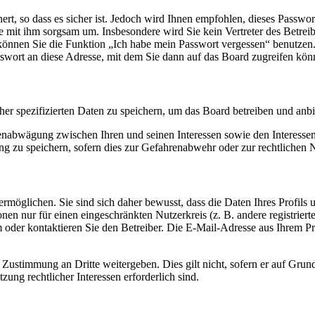
rt, so dass es sicher ist. Jedoch wird Ihnen empfohlen, dieses Passwo
ie mit ihm sorgsam um. Insbesondere wird Sie kein Vertreter des Betrei
o können Sie die Funktion „Ich habe mein Passwort vergessen“ benutz
sswort an diese Adresse, mit dem Sie dann auf das Board zugreifen kön
her spezifizierten Daten zu speichern, um das Board betreiben und anb
ssenabwägung zwischen Ihren und seinen Interessen sowie den Interesse
 zu speichern, sofern dies zur Gefahrenabwehr oder zur rechtlichen N
möglichen. Sie sind sich daher bewusst, dass die Daten Ihres Profils un
nen nur für einen eingeschränkten Nutzerkreis (z. B. andere registrier
der kontaktieren Sie den Betreiber. Die E-Mail-Adresse aus Ihrem Prof
 Zustimmung an Dritte weitergeben. Dies gilt nicht, sofern er auf Grun
zung rechtlicher Interessen erforderlich sind.