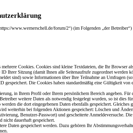
chutzerklärung
 („https://www.wernerschell.de/forum/2“) (im Folgenden „der Betreiber
mehrere Cookies. Cookies sind kleine Textdateien, die Ihr Browser al
le ID Ihrer Sitzung (damit Ihnen alle Seitenaufrufe zugeordnet werden 
meldet sind) sowie Informationen über Ihre Teilnahme an Umfragen (sof
-ID gespeichert. Die Cookies haben standardmäßig eine Gültigkeit von e
rierung, in Ihrem Profil oder Ihrem persönlichem Bereich angeben. Für 
eiber weitere Daten als notwendig festgelegt wurden, so ist dies für 
so werden die dort eingegebenen Daten ebenfalls gespeichert. Gleiches g
 wird weiterhin bei folgenden Aktionen gespeichert: Löschen und Ände
ktivierung, Benutzer-Passwort) und gescheiterte Anmeldeversuche. D
d nicht dauerhaft gespeichert.
itere Daten gespeichert werden. Dazu gehören Ihr Abstimmungsverhalte
nen.