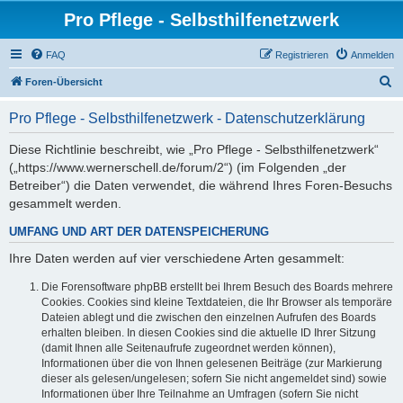
Pro Pflege - Selbsthilfenetzwerk
FAQ
Registrieren
Anmelden
S
Foren-Übersicht
u
Pro Pflege - Selbsthilfenetzwerk - Datenschutzerklärung
c
h
Diese Richtlinie beschreibt, wie „Pro Pflege - Selbsthilfenetzwerk“
(„https://www.wernerschell.de/forum/2“) (im Folgenden „der
e
Betreiber“) die Daten verwendet, die während Ihres Foren-Besuchs
gesammelt werden.
UMFANG UND ART DER DATENSPEICHERUNG
Ihre Daten werden auf vier verschiedene Arten gesammelt:
Die Forensoftware phpBB erstellt bei Ihrem Besuch des Boards mehrere
Cookies. Cookies sind kleine Textdateien, die Ihr Browser als temporäre
Dateien ablegt und die zwischen den einzelnen Aufrufen des Boards
erhalten bleiben. In diesen Cookies sind die aktuelle ID Ihrer Sitzung
(damit Ihnen alle Seitenaufrufe zugeordnet werden können),
Informationen über die von Ihnen gelesenen Beiträge (zur Markierung
dieser als gelesen/ungelesen; sofern Sie nicht angemeldet sind) sowie
Informationen über Ihre Teilnahme an Umfragen (sofern Sie nicht