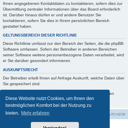
Ihnen angegebenen Kontaktdaten zu kontaktieren, sofern dies zur
Übermittlung zentraler Informationen über das Board erforderlich
ist. Darüber hinaus dürfen er und andere Benutzer Sie
kontaktieren, sofern Sie dies in Ihrem persönlichen Bereich
gestattet haben.
GELTUNGSBEREICH DIESER RICHTLINIE
Diese Richtlinie umfasst nur den Bereich der Seiten, die die phpBB-
Software umfassen. Sofern der Betreiber in anderen Bereichen
seiner Software weitere personenbezogene Daten verarbeitet, wird
er Sie darüber gesondert informieren.
AUSKUNFTSRECHT
Der Betreiber erteilt Ihnen auf Anfrage Auskunft, welche Daten über
Sie gespeichert sind.
Sie können jederzeit die Löschung bzw. Sperrung Ihrer Daten
Diese Website nutzt Cookies, um Ihnen den
verlangen. Kontaktieren Sie hierzu bitte den Betreiber.
bestmöglichen Komfort bei der Nutzung zu
bieten.
Mehr erfahren
Foren-Übersicht
Alle Cookies löschen
Alle Zeiten sind
UTC+02:00
Powered by
phpBB
® Forum Software © phpBB Limited
Verstanden!