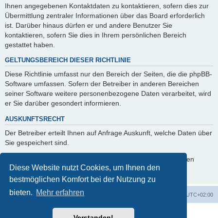
Ihnen angegebenen Kontaktdaten zu kontaktieren, sofern dies zur
Übermittlung zentraler Informationen über das Board erforderlich
ist. Darüber hinaus dürfen er und andere Benutzer Sie
kontaktieren, sofern Sie dies in Ihrem persönlichen Bereich
gestattet haben.
GELTUNGSBEREICH DIESER RICHTLINIE
Diese Richtlinie umfasst nur den Bereich der Seiten, die die phpBB-
Software umfassen. Sofern der Betreiber in anderen Bereichen
seiner Software weitere personenbezogene Daten verarbeitet, wird
er Sie darüber gesondert informieren.
AUSKUNFTSRECHT
Der Betreiber erteilt Ihnen auf Anfrage Auskunft, welche Daten über
Sie gespeichert sind.
Sie können jederzeit die Löschung bzw. Sperrung Ihrer Daten
Diese Website nutzt Cookies, um Ihnen den
verlangen. Kontaktieren Sie hierzu bitte den Betreiber.
bestmöglichen Komfort bei der Nutzung zu
bieten.
Mehr erfahren
Foren-Übersicht
Alle Cookies löschen
Alle Zeiten sind
UTC+02:00
Powered by
phpBB
® Forum Software © phpBB Limited
Verstanden!