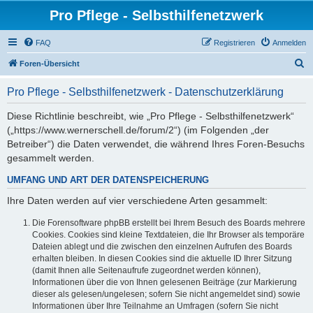
Pro Pflege - Selbsthilfenetzwerk
FAQ
Registrieren
Anmelden
S
Foren-Übersicht
u
Pro Pflege - Selbsthilfenetzwerk - Datenschutzerklärung
c
h
Diese Richtlinie beschreibt, wie „Pro Pflege - Selbsthilfenetzwerk“
(„https://www.wernerschell.de/forum/2“) (im Folgenden „der
e
Betreiber“) die Daten verwendet, die während Ihres Foren-Besuchs
gesammelt werden.
UMFANG UND ART DER DATENSPEICHERUNG
Ihre Daten werden auf vier verschiedene Arten gesammelt:
Die Forensoftware phpBB erstellt bei Ihrem Besuch des Boards mehrere
Cookies. Cookies sind kleine Textdateien, die Ihr Browser als temporäre
Dateien ablegt und die zwischen den einzelnen Aufrufen des Boards
erhalten bleiben. In diesen Cookies sind die aktuelle ID Ihrer Sitzung
(damit Ihnen alle Seitenaufrufe zugeordnet werden können),
Informationen über die von Ihnen gelesenen Beiträge (zur Markierung
dieser als gelesen/ungelesen; sofern Sie nicht angemeldet sind) sowie
Informationen über Ihre Teilnahme an Umfragen (sofern Sie nicht