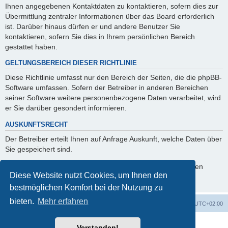
Ihnen angegebenen Kontaktdaten zu kontaktieren, sofern dies zur
Übermittlung zentraler Informationen über das Board erforderlich
ist. Darüber hinaus dürfen er und andere Benutzer Sie
kontaktieren, sofern Sie dies in Ihrem persönlichen Bereich
gestattet haben.
GELTUNGSBEREICH DIESER RICHTLINIE
Diese Richtlinie umfasst nur den Bereich der Seiten, die die phpBB-
Software umfassen. Sofern der Betreiber in anderen Bereichen
seiner Software weitere personenbezogene Daten verarbeitet, wird
er Sie darüber gesondert informieren.
AUSKUNFTSRECHT
Der Betreiber erteilt Ihnen auf Anfrage Auskunft, welche Daten über
Sie gespeichert sind.
Sie können jederzeit die Löschung bzw. Sperrung Ihrer Daten
Diese Website nutzt Cookies, um Ihnen den
verlangen. Kontaktieren Sie hierzu bitte den Betreiber.
bestmöglichen Komfort bei der Nutzung zu
bieten.
Mehr erfahren
Foren-Übersicht
Alle Cookies löschen
Alle Zeiten sind
UTC+02:00
Powered by
phpBB
® Forum Software © phpBB Limited
Verstanden!