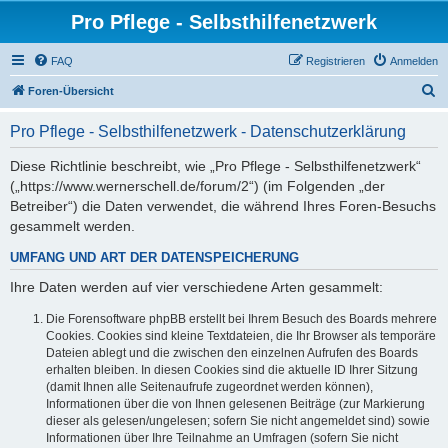
Pro Pflege - Selbsthilfenetzwerk
FAQ
Registrieren
Anmelden
S
Foren-Übersicht
u
Pro Pflege - Selbsthilfenetzwerk - Datenschutzerklärung
c
h
Diese Richtlinie beschreibt, wie „Pro Pflege - Selbsthilfenetzwerk“
(„https://www.wernerschell.de/forum/2“) (im Folgenden „der
e
Betreiber“) die Daten verwendet, die während Ihres Foren-Besuchs
gesammelt werden.
UMFANG UND ART DER DATENSPEICHERUNG
Ihre Daten werden auf vier verschiedene Arten gesammelt:
Die Forensoftware phpBB erstellt bei Ihrem Besuch des Boards mehrere
Cookies. Cookies sind kleine Textdateien, die Ihr Browser als temporäre
Dateien ablegt und die zwischen den einzelnen Aufrufen des Boards
erhalten bleiben. In diesen Cookies sind die aktuelle ID Ihrer Sitzung
(damit Ihnen alle Seitenaufrufe zugeordnet werden können),
Informationen über die von Ihnen gelesenen Beiträge (zur Markierung
dieser als gelesen/ungelesen; sofern Sie nicht angemeldet sind) sowie
Informationen über Ihre Teilnahme an Umfragen (sofern Sie nicht