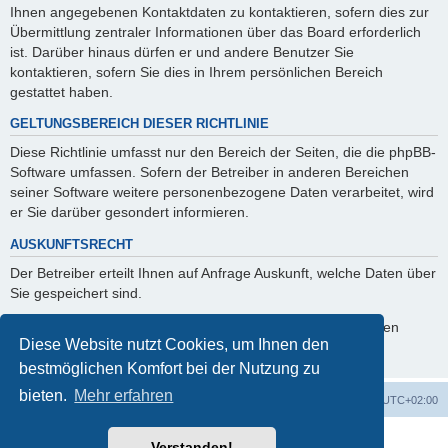
Ihnen angegebenen Kontaktdaten zu kontaktieren, sofern dies zur
Übermittlung zentraler Informationen über das Board erforderlich
ist. Darüber hinaus dürfen er und andere Benutzer Sie
kontaktieren, sofern Sie dies in Ihrem persönlichen Bereich
gestattet haben.
GELTUNGSBEREICH DIESER RICHTLINIE
Diese Richtlinie umfasst nur den Bereich der Seiten, die die phpBB-
Software umfassen. Sofern der Betreiber in anderen Bereichen
seiner Software weitere personenbezogene Daten verarbeitet, wird
er Sie darüber gesondert informieren.
AUSKUNFTSRECHT
Der Betreiber erteilt Ihnen auf Anfrage Auskunft, welche Daten über
Sie gespeichert sind.
Sie können jederzeit die Löschung bzw. Sperrung Ihrer Daten
Diese Website nutzt Cookies, um Ihnen den
verlangen. Kontaktieren Sie hierzu bitte den Betreiber.
bestmöglichen Komfort bei der Nutzung zu
bieten.
Mehr erfahren
Foren-Übersicht
Alle Cookies löschen
Alle Zeiten sind
UTC+02:00
Powered by
phpBB
® Forum Software © phpBB Limited
Verstanden!