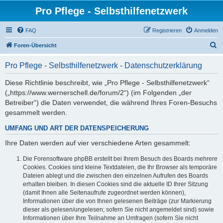
Pro Pflege - Selbsthilfenetzwerk
FAQ
Registrieren
Anmelden
S
Foren-Übersicht
u
Pro Pflege - Selbsthilfenetzwerk - Datenschutzerklärung
c
h
Diese Richtlinie beschreibt, wie „Pro Pflege - Selbsthilfenetzwerk“
(„https://www.wernerschell.de/forum/2“) (im Folgenden „der
e
Betreiber“) die Daten verwendet, die während Ihres Foren-Besuchs
gesammelt werden.
UMFANG UND ART DER DATENSPEICHERUNG
Ihre Daten werden auf vier verschiedene Arten gesammelt:
Die Forensoftware phpBB erstellt bei Ihrem Besuch des Boards mehrere
Cookies. Cookies sind kleine Textdateien, die Ihr Browser als temporäre
Dateien ablegt und die zwischen den einzelnen Aufrufen des Boards
erhalten bleiben. In diesen Cookies sind die aktuelle ID Ihrer Sitzung
(damit Ihnen alle Seitenaufrufe zugeordnet werden können),
Informationen über die von Ihnen gelesenen Beiträge (zur Markierung
dieser als gelesen/ungelesen; sofern Sie nicht angemeldet sind) sowie
Informationen über Ihre Teilnahme an Umfragen (sofern Sie nicht