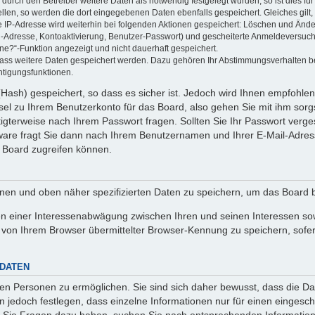
rch den Betreiber weitere Daten als notwendig festgelegt wurden, so ist dies für 
ellen, so werden die dort eingegebenen Daten ebenfalls gespeichert. Gleiches gilt
ie IP-Adresse wird weiterhin bei folgenden Aktionen gespeichert: Löschen und Änd
l-Adresse, Kontoaktivierung, Benutzer-Passwort) und gescheiterte Anmeldeversuch
ine?“-Funktion angezeigt und nicht dauerhaft gespeichert.
 dass weitere Daten gespeichert werden. Dazu gehören Ihr Abstimmungsverhalten b
htigungsfunktionen.
Hash) gespeichert, so dass es sicher ist. Jedoch wird Ihnen empfohlen,
el zu Ihrem Benutzerkonto für das Board, also gehen Sie mit ihm sorg
htigterweise nach Ihrem Passwort fragen. Sollten Sie Ihr Passwort verg
are fragt Sie dann nach Ihrem Benutzernamen und Ihrer E-Mail-Adres
 Board zugreifen können.
enen und oben näher spezifizierten Daten zu speichern, um das Board 
en einer Interessenabwägung zwischen Ihren und seinen Interessen sowi
von Ihrem Browser übermittelter Browser-Kennung zu speichern, sofer
 DATEN
n Personen zu ermöglichen. Sie sind sich daher bewusst, dass die Date
n jedoch festlegen, dass einzelne Informationen nur für einen eingeschr