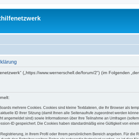
thilfenetzwerk
rklärung
ilfenetzwerk“ („https://www.wernerschell.de/forum/2“) (im Folgenden „d
melt:
Boards mehrere Cookies. Cookies sind kleine Textdateien, die Ihr Browser als tem
 aktuelle ID Ihrer Sitzung (damit Ihnen alle Seitenaufrufe zugeordnet werden könne
cht angemeldet sind) sowie Informationen über Ihre Teilnahme an Umfragen (sofern
ession-ID gespeichert. Die Cookies haben standardmäßig eine Gültigkeit von einem 
 Registrierung, in Ihrem Profil oder Ihrem persönlichem Bereich angeben. Für die