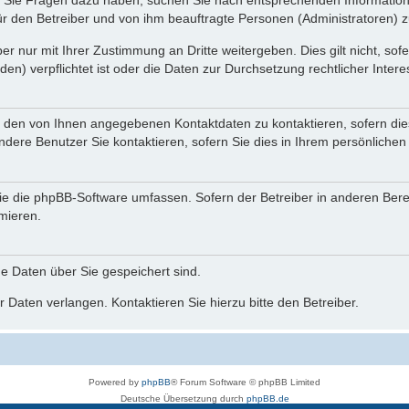
nn Sie Fragen dazu haben, suchen Sie nach entsprechenden Information
für den Betreiber und von ihm beauftragte Personen (Administratoren) z
r nur mit Ihrer Zustimmung an Dritte weitergeben. Dies gilt nicht, so
n) verpflichtet ist oder die Daten zur Durchsetzung rechtlicher Interes
r den von Ihnen angegebenen Kontaktdaten zu kontaktieren, sofern die
andere Benutzer Sie kontaktieren, sofern Sie dies in Ihrem persönlichen
, die die phpBB-Software umfassen. Sofern der Betreiber in anderen Be
rmieren.
he Daten über Sie gespeichert sind.
 Daten verlangen. Kontaktieren Sie hierzu bitte den Betreiber.
Powered by
phpBB
® Forum Software © phpBB Limited
Deutsche Übersetzung durch
phpBB.de