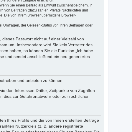
Sie vor deren Eingabe ersichtlich.
, wenn Sie einen Beitrag als Entwurf zwischenspeichern. In
ern von Beiträgen (dazu zählen Private Nachrichten und
e. Die von Ihrem Browser übermittelte Browser-
ei Umfragen, der Gelesen-Status von Ihren Beiträgen oder
 dieses Passwort nicht auf einer Vielzahl von
sam um. Insbesondere wird Sie kein Vertreter des
essen haben, so können Sie die Funktion „Ich habe
se und sendet anschließend ein neu generiertes
betreiben und anbieten zu können.
e den Interessen Dritter, Zeitpunkte von Zugriffen
n dies zur Gefahrenabwehr oder zur rechtlichen
n Ihres Profils und die von Ihnen erstellten Beiträge
änkten Nutzerkreis (z. B. andere registrierte