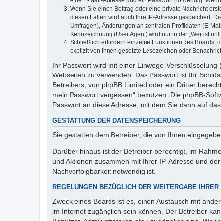
eine E-Mail-Adresse und ein Passwort notwendig. Wenn du
Wenn Sie einen Beitrag oder eine private Nachricht erst
diesen Fällen wird auch Ihre IP-Adresse gespeichert. D
Umfragen), Änderungen an zentralen Profildaten (E-Mai
Kennzeichnung (User Agent) wird nur in der „Wer ist onl
Schließlich erfordern einzelne Funktionen des Boards,
explizit von Ihnen gesetzte Lesezeichen oder Benachric
Ihr Passwort wird mit einer Einwege-Verschlüsselung (
Webseiten zu verwenden. Das Passwort ist Ihr Schlüss
Betreibers, von phpBB Limited oder ein Dritter berec
mein Passwort vergessen“ benutzen. Die phpBB-Softw
Passwort an diese Adresse, mit dem Sie dann auf das
GESTATTUNG DER DATENSPEICHERUNG
Sie gestatten dem Betreiber, die von Ihnen eingegeb
Darüber hinaus ist der Betreiber berechtigt, im Rahm
und Aktionen zusammen mit Ihrer IP-Adresse und der 
Nachverfolgbarkeit notwendig ist.
REGELUNGEN BEZÜGLICH DER WEITERGABE IHRER
Zweck eines Boards ist es, einen Austausch mit andere
im Internet zugänglich sein können. Der Betreiber kan