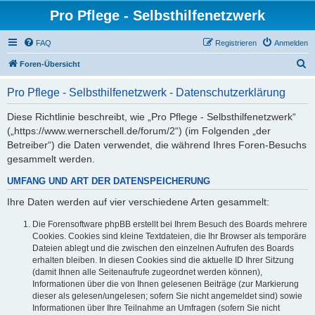
Pro Pflege - Selbsthilfenetzwerk
FAQ
Registrieren
Anmelden
S
Foren-Übersicht
u
Pro Pflege - Selbsthilfenetzwerk - Datenschutzerklärung
c
h
Diese Richtlinie beschreibt, wie „Pro Pflege - Selbsthilfenetzwerk“
(„https://www.wernerschell.de/forum/2“) (im Folgenden „der
e
Betreiber“) die Daten verwendet, die während Ihres Foren-Besuchs
gesammelt werden.
UMFANG UND ART DER DATENSPEICHERUNG
Ihre Daten werden auf vier verschiedene Arten gesammelt:
Die Forensoftware phpBB erstellt bei Ihrem Besuch des Boards mehrere
Cookies. Cookies sind kleine Textdateien, die Ihr Browser als temporäre
Dateien ablegt und die zwischen den einzelnen Aufrufen des Boards
erhalten bleiben. In diesen Cookies sind die aktuelle ID Ihrer Sitzung
(damit Ihnen alle Seitenaufrufe zugeordnet werden können),
Informationen über die von Ihnen gelesenen Beiträge (zur Markierung
dieser als gelesen/ungelesen; sofern Sie nicht angemeldet sind) sowie
Informationen über Ihre Teilnahme an Umfragen (sofern Sie nicht