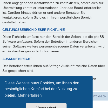
Ihnen angegebenen Kontaktdaten zu kontaktieren, sofern dies zur
Übermittlung zentraler Informationen über das Board erforderlich
ist. Darüber hinaus dürfen er und andere Benutzer Sie
kontaktieren, sofern Sie dies in Ihrem persönlichen Bereich
gestattet haben.
GELTUNGSBEREICH DIESER RICHTLINIE
Diese Richtlinie umfasst nur den Bereich der Seiten, die die phpBB-
Software umfassen. Sofern der Betreiber in anderen Bereichen
seiner Software weitere personenbezogene Daten verarbeitet, wird
er Sie darüber gesondert informieren.
AUSKUNFTSRECHT
Der Betreiber erteilt Ihnen auf Anfrage Auskunft, welche Daten über
Sie gespeichert sind.
Sie können jederzeit die Löschung bzw. Sperrung Ihrer Daten
Diese Website nutzt Cookies, um Ihnen den
verlangen. Kontaktieren Sie hierzu bitte den Betreiber.
bestmöglichen Komfort bei der Nutzung zu
bieten.
Mehr erfahren
Foren-Übersicht
Alle Cookies löschen
Alle Zeiten sind
UTC+02:00
Powered by
phpBB
® Forum Software © phpBB Limited
Verstanden!