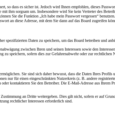
rt, so dass es sicher ist. Jedoch wird Ihnen empfohlen, dieses Passwo
ie mit ihm sorgsam um. Insbesondere wird Sie kein Vertreter des Betrei
o können Sie die Funktion „Ich habe mein Passwort vergessen“ benutz
sswort an diese Adresse, mit dem Sie dann auf das Board zugreifen kön
her spezifizierten Daten zu speichern, um das Board betreiben und anb
ssenabwägung zwischen Ihren und seinen Interessen sowie den Interesse
 zu speichern, sofern dies zur Gefahrenabwehr oder zur rechtlichen N
möglichen. Sie sind sich daher bewusst, dass die Daten Ihres Profils un
nen nur für einen eingeschränkten Nutzerkreis (z. B. andere registrier
der kontaktieren Sie den Betreiber. Die E-Mail-Adresse aus Ihrem Prof
 Zustimmung an Dritte weitergeben. Dies gilt nicht, sofern er auf Grun
zung rechtlicher Interessen erforderlich sind.