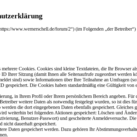
chutzerklärung
 („https://www.wernerschell.de/forum/2“) (im Folgenden „der Betreiber
mehrere Cookies. Cookies sind kleine Textdateien, die Ihr Browser al
le ID Ihrer Sitzung (damit Ihnen alle Seitenaufrufe zugeordnet werden 
meldet sind) sowie Informationen über Ihre Teilnahme an Umfragen (sof
-ID gespeichert. Die Cookies haben standardmäßig eine Gültigkeit von e
rierung, in Ihrem Profil oder Ihrem persönlichem Bereich angeben. Für 
eiber weitere Daten als notwendig festgelegt wurden, so ist dies für 
so werden die dort eingegebenen Daten ebenfalls gespeichert. Gleiches g
 wird weiterhin bei folgenden Aktionen gespeichert: Löschen und Ände
ktivierung, Benutzer-Passwort) und gescheiterte Anmeldeversuche. D
d nicht dauerhaft gespeichert.
itere Daten gespeichert werden. Dazu gehören Ihr Abstimmungsverhalte
nen.