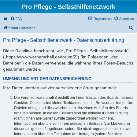
Pro Pflege - Selbsthilfenetzwerk
FAQ
Registrieren
Anmelden
S
Foren-Übersicht
u
Pro Pflege - Selbsthilfenetzwerk - Datenschutzerklärung
c
h
Diese Richtlinie beschreibt, wie „Pro Pflege - Selbsthilfenetzwerk“
(„https://www.wernerschell.de/forum/2“) (im Folgenden „der
e
Betreiber“) die Daten verwendet, die während Ihres Foren-Besuchs
gesammelt werden.
UMFANG UND ART DER DATENSPEICHERUNG
Ihre Daten werden auf vier verschiedene Arten gesammelt:
Die Forensoftware phpBB erstellt bei Ihrem Besuch des Boards mehrere
Cookies. Cookies sind kleine Textdateien, die Ihr Browser als temporäre
Dateien ablegt und die zwischen den einzelnen Aufrufen des Boards
erhalten bleiben. In diesen Cookies sind die aktuelle ID Ihrer Sitzung
(damit Ihnen alle Seitenaufrufe zugeordnet werden können),
Informationen über die von Ihnen gelesenen Beiträge (zur Markierung
dieser als gelesen/ungelesen; sofern Sie nicht angemeldet sind) sowie
Informationen über Ihre Teilnahme an Umfragen (sofern Sie nicht