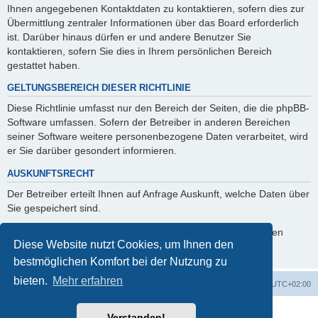
Ihnen angegebenen Kontaktdaten zu kontaktieren, sofern dies zur
Übermittlung zentraler Informationen über das Board erforderlich
ist. Darüber hinaus dürfen er und andere Benutzer Sie
kontaktieren, sofern Sie dies in Ihrem persönlichen Bereich
gestattet haben.
GELTUNGSBEREICH DIESER RICHTLINIE
Diese Richtlinie umfasst nur den Bereich der Seiten, die die phpBB-
Software umfassen. Sofern der Betreiber in anderen Bereichen
seiner Software weitere personenbezogene Daten verarbeitet, wird
er Sie darüber gesondert informieren.
AUSKUNFTSRECHT
Der Betreiber erteilt Ihnen auf Anfrage Auskunft, welche Daten über
Sie gespeichert sind.
Sie können jederzeit die Löschung bzw. Sperrung Ihrer Daten
Diese Website nutzt Cookies, um Ihnen den
verlangen. Kontaktieren Sie hierzu bitte den Betreiber.
bestmöglichen Komfort bei der Nutzung zu
bieten.
Mehr erfahren
Foren-Übersicht
Alle Cookies löschen
Alle Zeiten sind
UTC+02:00
Powered by
phpBB
® Forum Software © phpBB Limited
Verstanden!