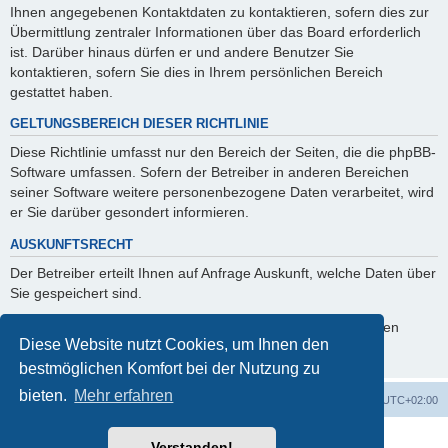
Ihnen angegebenen Kontaktdaten zu kontaktieren, sofern dies zur
Übermittlung zentraler Informationen über das Board erforderlich
ist. Darüber hinaus dürfen er und andere Benutzer Sie
kontaktieren, sofern Sie dies in Ihrem persönlichen Bereich
gestattet haben.
GELTUNGSBEREICH DIESER RICHTLINIE
Diese Richtlinie umfasst nur den Bereich der Seiten, die die phpBB-
Software umfassen. Sofern der Betreiber in anderen Bereichen
seiner Software weitere personenbezogene Daten verarbeitet, wird
er Sie darüber gesondert informieren.
AUSKUNFTSRECHT
Der Betreiber erteilt Ihnen auf Anfrage Auskunft, welche Daten über
Sie gespeichert sind.
Sie können jederzeit die Löschung bzw. Sperrung Ihrer Daten
Diese Website nutzt Cookies, um Ihnen den
verlangen. Kontaktieren Sie hierzu bitte den Betreiber.
bestmöglichen Komfort bei der Nutzung zu
bieten.
Mehr erfahren
Foren-Übersicht
Alle Cookies löschen
Alle Zeiten sind
UTC+02:00
Powered by
phpBB
® Forum Software © phpBB Limited
Verstanden!