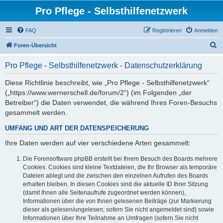
Pro Pflege - Selbsthilfenetzwerk
FAQ
Registrieren
Anmelden
S
Foren-Übersicht
u
Pro Pflege - Selbsthilfenetzwerk - Datenschutzerklärung
c
h
Diese Richtlinie beschreibt, wie „Pro Pflege - Selbsthilfenetzwerk“
(„https://www.wernerschell.de/forum/2“) (im Folgenden „der
e
Betreiber“) die Daten verwendet, die während Ihres Foren-Besuchs
gesammelt werden.
UMFANG UND ART DER DATENSPEICHERUNG
Ihre Daten werden auf vier verschiedene Arten gesammelt:
Die Forensoftware phpBB erstellt bei Ihrem Besuch des Boards mehrere
Cookies. Cookies sind kleine Textdateien, die Ihr Browser als temporäre
Dateien ablegt und die zwischen den einzelnen Aufrufen des Boards
erhalten bleiben. In diesen Cookies sind die aktuelle ID Ihrer Sitzung
(damit Ihnen alle Seitenaufrufe zugeordnet werden können),
Informationen über die von Ihnen gelesenen Beiträge (zur Markierung
dieser als gelesen/ungelesen; sofern Sie nicht angemeldet sind) sowie
Informationen über Ihre Teilnahme an Umfragen (sofern Sie nicht