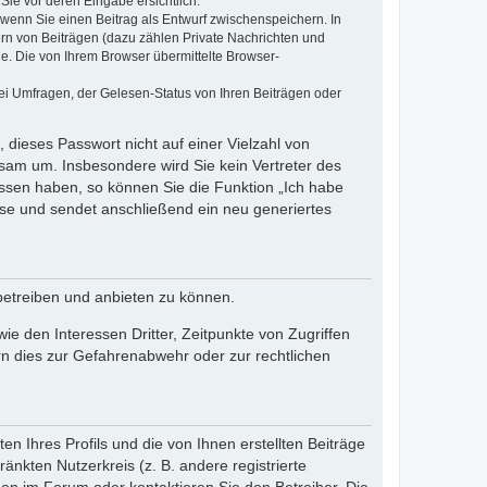
Sie vor deren Eingabe ersichtlich.
, wenn Sie einen Beitrag als Entwurf zwischenspeichern. In
ern von Beiträgen (dazu zählen Private Nachrichten und
e. Die von Ihrem Browser übermittelte Browser-
ei Umfragen, der Gelesen-Status von Ihren Beiträgen oder
 dieses Passwort nicht auf einer Vielzahl von
sam um. Insbesondere wird Sie kein Vertreter des
essen haben, so können Sie die Funktion „Ich habe
se und sendet anschließend ein neu generiertes
betreiben und anbieten zu können.
e den Interessen Dritter, Zeitpunkte von Zugriffen
n dies zur Gefahrenabwehr oder zur rechtlichen
n Ihres Profils und die von Ihnen erstellten Beiträge
änkten Nutzerkreis (z. B. andere registrierte