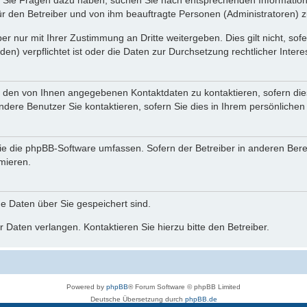
nn Sie Fragen dazu haben, suchen Sie nach entsprechenden Information
für den Betreiber und von ihm beauftragte Personen (Administratoren) z
r nur mit Ihrer Zustimmung an Dritte weitergeben. Dies gilt nicht, so
n) verpflichtet ist oder die Daten zur Durchsetzung rechtlicher Interes
r den von Ihnen angegebenen Kontaktdaten zu kontaktieren, sofern die
andere Benutzer Sie kontaktieren, sofern Sie dies in Ihrem persönlichen
, die die phpBB-Software umfassen. Sofern der Betreiber in anderen Be
rmieren.
he Daten über Sie gespeichert sind.
 Daten verlangen. Kontaktieren Sie hierzu bitte den Betreiber.
Powered by
phpBB
® Forum Software © phpBB Limited
Deutsche Übersetzung durch
phpBB.de