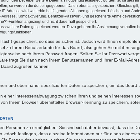
rch den Betreiber weitere Daten als notwendig festgelegt wurden, so ist dies für 
ellen, so werden die dort eingegebenen Daten ebenfalls gespeichert. Gleiches gilt
ie IP-Adresse wird weiterhin bei folgenden Aktionen gespeichert: Löschen und Änd
l-Adresse, Kontoaktivierung, Benutzer-Passwort) und gescheiterte Anmeldeversuch
ine?“-Funktion angezeigt und nicht dauerhaft gespeichert.
 dass weitere Daten gespeichert werden. Dazu gehören Ihr Abstimmungsverhalten b
htigungsfunktionen.
Hash) gespeichert, so dass es sicher ist. Jedoch wird Ihnen empfohlen,
el zu Ihrem Benutzerkonto für das Board, also gehen Sie mit ihm sorg
htigterweise nach Ihrem Passwort fragen. Sollten Sie Ihr Passwort verg
are fragt Sie dann nach Ihrem Benutzernamen und Ihrer E-Mail-Adres
 Board zugreifen können.
enen und oben näher spezifizierten Daten zu speichern, um das Board 
en einer Interessenabwägung zwischen Ihren und seinen Interessen sowi
von Ihrem Browser übermittelter Browser-Kennung zu speichern, sofer
 DATEN
n Personen zu ermöglichen. Sie sind sich daher bewusst, dass die Date
n jedoch festlegen, dass einzelne Informationen nur für einen eingeschr