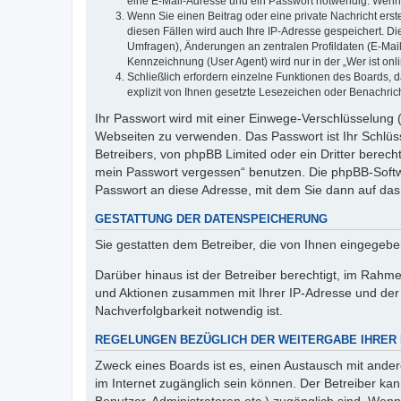
eine E-Mail-Adresse und ein Passwort notwendig. Wenn du
Wenn Sie einen Beitrag oder eine private Nachricht erst
diesen Fällen wird auch Ihre IP-Adresse gespeichert. D
Umfragen), Änderungen an zentralen Profildaten (E-Mai
Kennzeichnung (User Agent) wird nur in der „Wer ist onl
Schließlich erfordern einzelne Funktionen des Boards,
explizit von Ihnen gesetzte Lesezeichen oder Benachric
Ihr Passwort wird mit einer Einwege-Verschlüsselung (
Webseiten zu verwenden. Das Passwort ist Ihr Schlüss
Betreibers, von phpBB Limited oder ein Dritter berec
mein Passwort vergessen“ benutzen. Die phpBB-Softw
Passwort an diese Adresse, mit dem Sie dann auf das
GESTATTUNG DER DATENSPEICHERUNG
Sie gestatten dem Betreiber, die von Ihnen eingegeb
Darüber hinaus ist der Betreiber berechtigt, im Rahm
und Aktionen zusammen mit Ihrer IP-Adresse und der 
Nachverfolgbarkeit notwendig ist.
REGELUNGEN BEZÜGLICH DER WEITERGABE IHRER
Zweck eines Boards ist es, einen Austausch mit andere
im Internet zugänglich sein können. Der Betreiber kan