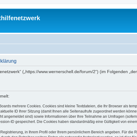
thilfenetzwerk
rklärung
ilfenetzwerk“ („https://www.wernerschell.de/forum/2“) (im Folgenden „d
melt:
Boards mehrere Cookies. Cookies sind kleine Textdateien, die Ihr Browser als tem
 aktuelle ID Ihrer Sitzung (damit Ihnen alle Seitenaufrufe zugeordnet werden könne
cht angemeldet sind) sowie Informationen über Ihre Teilnahme an Umfragen (sofern
ession-ID gespeichert. Die Cookies haben standardmäßig eine Gültigkeit von einem 
 Registrierung, in Ihrem Profil oder Ihrem persönlichem Bereich angeben. Für die