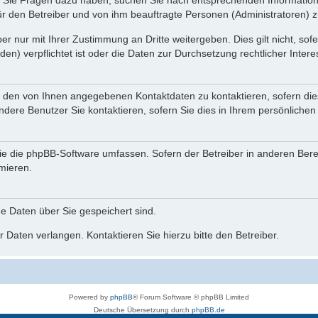
nn Sie Fragen dazu haben, suchen Sie nach entsprechenden Information
für den Betreiber und von ihm beauftragte Personen (Administratoren) z
r nur mit Ihrer Zustimmung an Dritte weitergeben. Dies gilt nicht, so
n) verpflichtet ist oder die Daten zur Durchsetzung rechtlicher Interes
r den von Ihnen angegebenen Kontaktdaten zu kontaktieren, sofern die
andere Benutzer Sie kontaktieren, sofern Sie dies in Ihrem persönlichen
, die die phpBB-Software umfassen. Sofern der Betreiber in anderen Be
rmieren.
he Daten über Sie gespeichert sind.
 Daten verlangen. Kontaktieren Sie hierzu bitte den Betreiber.
Powered by
phpBB
® Forum Software © phpBB Limited
Deutsche Übersetzung durch
phpBB.de