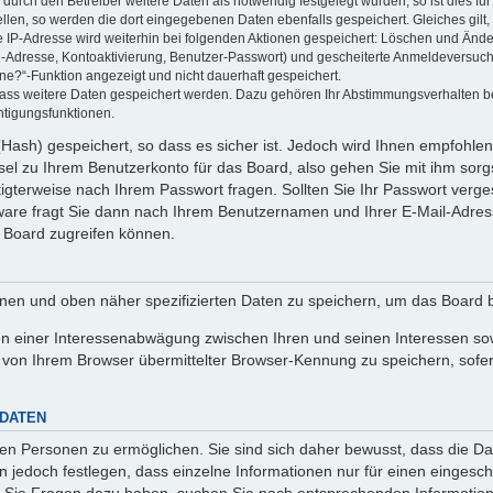
rch den Betreiber weitere Daten als notwendig festgelegt wurden, so ist dies für 
ellen, so werden die dort eingegebenen Daten ebenfalls gespeichert. Gleiches gilt
ie IP-Adresse wird weiterhin bei folgenden Aktionen gespeichert: Löschen und Änd
l-Adresse, Kontoaktivierung, Benutzer-Passwort) und gescheiterte Anmeldeversuch
ine?“-Funktion angezeigt und nicht dauerhaft gespeichert.
 dass weitere Daten gespeichert werden. Dazu gehören Ihr Abstimmungsverhalten b
htigungsfunktionen.
Hash) gespeichert, so dass es sicher ist. Jedoch wird Ihnen empfohlen,
el zu Ihrem Benutzerkonto für das Board, also gehen Sie mit ihm sorg
htigterweise nach Ihrem Passwort fragen. Sollten Sie Ihr Passwort verg
are fragt Sie dann nach Ihrem Benutzernamen und Ihrer E-Mail-Adres
 Board zugreifen können.
enen und oben näher spezifizierten Daten zu speichern, um das Board 
en einer Interessenabwägung zwischen Ihren und seinen Interessen sowi
von Ihrem Browser übermittelter Browser-Kennung zu speichern, sofer
 DATEN
n Personen zu ermöglichen. Sie sind sich daher bewusst, dass die Date
n jedoch festlegen, dass einzelne Informationen nur für einen eingeschr