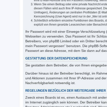
eine E-Mail-Adresse und ein Passwort notwendig. Wenn du
Wenn Sie einen Beitrag oder eine private Nachricht erst
diesen Fällen wird auch Ihre IP-Adresse gespeichert. D
Umfragen), Änderungen an zentralen Profildaten (E-Mai
Kennzeichnung (User Agent) wird nur in der „Wer ist onl
Schließlich erfordern einzelne Funktionen des Boards,
explizit von Ihnen gesetzte Lesezeichen oder Benachric
Ihr Passwort wird mit einer Einwege-Verschlüsselung (
Webseiten zu verwenden. Das Passwort ist Ihr Schlüss
Betreibers, von phpBB Limited oder ein Dritter berec
mein Passwort vergessen“ benutzen. Die phpBB-Softw
Passwort an diese Adresse, mit dem Sie dann auf das
GESTATTUNG DER DATENSPEICHERUNG
Sie gestatten dem Betreiber, die von Ihnen eingegeb
Darüber hinaus ist der Betreiber berechtigt, im Rahm
und Aktionen zusammen mit Ihrer IP-Adresse und der 
Nachverfolgbarkeit notwendig ist.
REGELUNGEN BEZÜGLICH DER WEITERGABE IHRER
Zweck eines Boards ist es, einen Austausch mit andere
im Internet zugänglich sein können. Der Betreiber kan