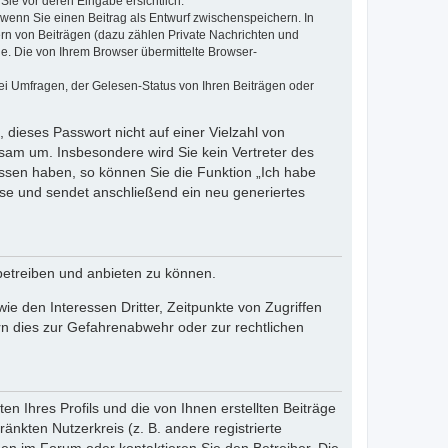
Sie vor deren Eingabe ersichtlich.
, wenn Sie einen Beitrag als Entwurf zwischenspeichern. In
ern von Beiträgen (dazu zählen Private Nachrichten und
e. Die von Ihrem Browser übermittelte Browser-
ei Umfragen, der Gelesen-Status von Ihren Beiträgen oder
 dieses Passwort nicht auf einer Vielzahl von
sam um. Insbesondere wird Sie kein Vertreter des
essen haben, so können Sie die Funktion „Ich habe
se und sendet anschließend ein neu generiertes
betreiben und anbieten zu können.
e den Interessen Dritter, Zeitpunkte von Zugriffen
n dies zur Gefahrenabwehr oder zur rechtlichen
n Ihres Profils und die von Ihnen erstellten Beiträge
änkten Nutzerkreis (z. B. andere registrierte