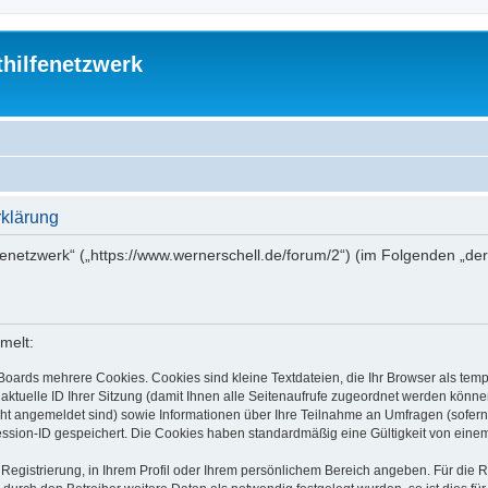
thilfenetzwerk
rklärung
ilfenetzwerk“ („https://www.wernerschell.de/forum/2“) (im Folgenden „d
melt:
Boards mehrere Cookies. Cookies sind kleine Textdateien, die Ihr Browser als tem
 aktuelle ID Ihrer Sitzung (damit Ihnen alle Seitenaufrufe zugeordnet werden könne
cht angemeldet sind) sowie Informationen über Ihre Teilnahme an Umfragen (sofern
ession-ID gespeichert. Die Cookies haben standardmäßig eine Gültigkeit von einem 
 Registrierung, in Ihrem Profil oder Ihrem persönlichem Bereich angeben. Für die