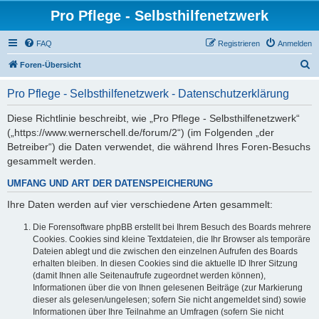
Pro Pflege - Selbsthilfenetzwerk
FAQ
Registrieren
Anmelden
S
Foren-Übersicht
u
Pro Pflege - Selbsthilfenetzwerk - Datenschutzerklärung
c
h
Diese Richtlinie beschreibt, wie „Pro Pflege - Selbsthilfenetzwerk“
(„https://www.wernerschell.de/forum/2“) (im Folgenden „der
e
Betreiber“) die Daten verwendet, die während Ihres Foren-Besuchs
gesammelt werden.
UMFANG UND ART DER DATENSPEICHERUNG
Ihre Daten werden auf vier verschiedene Arten gesammelt:
Die Forensoftware phpBB erstellt bei Ihrem Besuch des Boards mehrere
Cookies. Cookies sind kleine Textdateien, die Ihr Browser als temporäre
Dateien ablegt und die zwischen den einzelnen Aufrufen des Boards
erhalten bleiben. In diesen Cookies sind die aktuelle ID Ihrer Sitzung
(damit Ihnen alle Seitenaufrufe zugeordnet werden können),
Informationen über die von Ihnen gelesenen Beiträge (zur Markierung
dieser als gelesen/ungelesen; sofern Sie nicht angemeldet sind) sowie
Informationen über Ihre Teilnahme an Umfragen (sofern Sie nicht