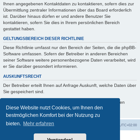
Ihnen angegebenen Kontaktdaten zu kontaktieren, sofern dies zur
Übermittlung zentraler Informationen über das Board erforderlich
ist. Darüber hinaus dürfen er und andere Benutzer Sie
kontaktieren, sofern Sie dies in Ihrem persönlichen Bereich
gestattet haben.
GELTUNGSBEREICH DIESER RICHTLINIE
Diese Richtlinie umfasst nur den Bereich der Seiten, die die phpBB-
Software umfassen. Sofern der Betreiber in anderen Bereichen
seiner Software weitere personenbezogene Daten verarbeitet, wird
er Sie darüber gesondert informieren.
AUSKUNFTSRECHT
Der Betreiber erteilt Ihnen auf Anfrage Auskunft, welche Daten über
Sie gespeichert sind.
Sie können jederzeit die Löschung bzw. Sperrung Ihrer Daten
Diese Website nutzt Cookies, um Ihnen den
verlangen. Kontaktieren Sie hierzu bitte den Betreiber.
bestmöglichen Komfort bei der Nutzung zu
bieten.
Mehr erfahren
Foren-Übersicht
Alle Cookies löschen
Alle Zeiten sind
UTC+02:00
Powered by
phpBB
® Forum Software © phpBB Limited
Verstanden!