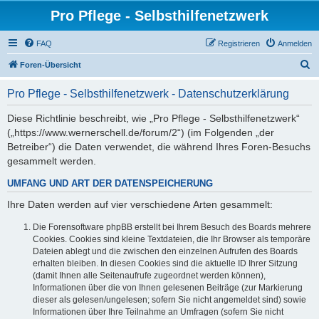
Pro Pflege - Selbsthilfenetzwerk
FAQ
Registrieren
Anmelden
S
Foren-Übersicht
u
Pro Pflege - Selbsthilfenetzwerk - Datenschutzerklärung
c
h
Diese Richtlinie beschreibt, wie „Pro Pflege - Selbsthilfenetzwerk“
(„https://www.wernerschell.de/forum/2“) (im Folgenden „der
e
Betreiber“) die Daten verwendet, die während Ihres Foren-Besuchs
gesammelt werden.
UMFANG UND ART DER DATENSPEICHERUNG
Ihre Daten werden auf vier verschiedene Arten gesammelt:
Die Forensoftware phpBB erstellt bei Ihrem Besuch des Boards mehrere
Cookies. Cookies sind kleine Textdateien, die Ihr Browser als temporäre
Dateien ablegt und die zwischen den einzelnen Aufrufen des Boards
erhalten bleiben. In diesen Cookies sind die aktuelle ID Ihrer Sitzung
(damit Ihnen alle Seitenaufrufe zugeordnet werden können),
Informationen über die von Ihnen gelesenen Beiträge (zur Markierung
dieser als gelesen/ungelesen; sofern Sie nicht angemeldet sind) sowie
Informationen über Ihre Teilnahme an Umfragen (sofern Sie nicht