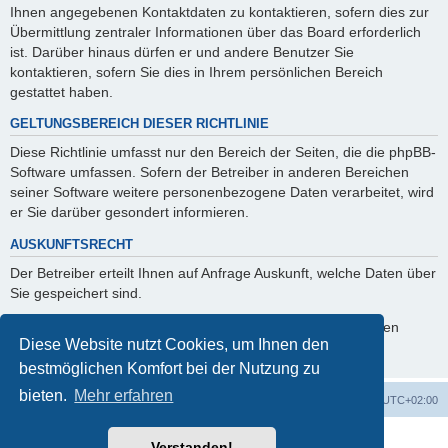
Ihnen angegebenen Kontaktdaten zu kontaktieren, sofern dies zur
Übermittlung zentraler Informationen über das Board erforderlich
ist. Darüber hinaus dürfen er und andere Benutzer Sie
kontaktieren, sofern Sie dies in Ihrem persönlichen Bereich
gestattet haben.
GELTUNGSBEREICH DIESER RICHTLINIE
Diese Richtlinie umfasst nur den Bereich der Seiten, die die phpBB-
Software umfassen. Sofern der Betreiber in anderen Bereichen
seiner Software weitere personenbezogene Daten verarbeitet, wird
er Sie darüber gesondert informieren.
AUSKUNFTSRECHT
Der Betreiber erteilt Ihnen auf Anfrage Auskunft, welche Daten über
Sie gespeichert sind.
Sie können jederzeit die Löschung bzw. Sperrung Ihrer Daten
Diese Website nutzt Cookies, um Ihnen den
verlangen. Kontaktieren Sie hierzu bitte den Betreiber.
bestmöglichen Komfort bei der Nutzung zu
bieten.
Mehr erfahren
Foren-Übersicht
Alle Cookies löschen
Alle Zeiten sind
UTC+02:00
Powered by
phpBB
® Forum Software © phpBB Limited
Verstanden!