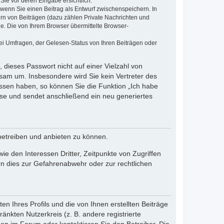
Sie vor deren Eingabe ersichtlich.
, wenn Sie einen Beitrag als Entwurf zwischenspeichern. In
ern von Beiträgen (dazu zählen Private Nachrichten und
e. Die von Ihrem Browser übermittelte Browser-
ei Umfragen, der Gelesen-Status von Ihren Beiträgen oder
 dieses Passwort nicht auf einer Vielzahl von
sam um. Insbesondere wird Sie kein Vertreter des
essen haben, so können Sie die Funktion „Ich habe
se und sendet anschließend ein neu generiertes
betreiben und anbieten zu können.
e den Interessen Dritter, Zeitpunkte von Zugriffen
n dies zur Gefahrenabwehr oder zur rechtlichen
n Ihres Profils und die von Ihnen erstellten Beiträge
änkten Nutzerkreis (z. B. andere registrierte