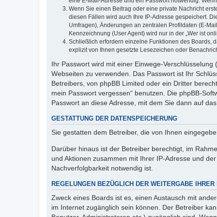
eine E-Mail-Adresse und ein Passwort notwendig. Wenn du
Wenn Sie einen Beitrag oder eine private Nachricht erst
diesen Fällen wird auch Ihre IP-Adresse gespeichert. D
Umfragen), Änderungen an zentralen Profildaten (E-Mai
Kennzeichnung (User Agent) wird nur in der „Wer ist onl
Schließlich erfordern einzelne Funktionen des Boards,
explizit von Ihnen gesetzte Lesezeichen oder Benachric
Ihr Passwort wird mit einer Einwege-Verschlüsselung (
Webseiten zu verwenden. Das Passwort ist Ihr Schlüss
Betreibers, von phpBB Limited oder ein Dritter berec
mein Passwort vergessen“ benutzen. Die phpBB-Softw
Passwort an diese Adresse, mit dem Sie dann auf das
GESTATTUNG DER DATENSPEICHERUNG
Sie gestatten dem Betreiber, die von Ihnen eingegeb
Darüber hinaus ist der Betreiber berechtigt, im Rahm
und Aktionen zusammen mit Ihrer IP-Adresse und der 
Nachverfolgbarkeit notwendig ist.
REGELUNGEN BEZÜGLICH DER WEITERGABE IHRER
Zweck eines Boards ist es, einen Austausch mit andere
im Internet zugänglich sein können. Der Betreiber kan