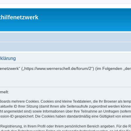
thilfenetzwerk
rklärung
ilfenetzwerk“ („https://www.wernerschell.de/forum/2“) (im Folgenden „d
melt:
Boards mehrere Cookies. Cookies sind kleine Textdateien, die Ihr Browser als tem
 aktuelle ID Ihrer Sitzung (damit Ihnen alle Seitenaufrufe zugeordnet werden könne
cht angemeldet sind) sowie Informationen über Ihre Teilnahme an Umfragen (sofern
ession-ID gespeichert. Die Cookies haben standardmäßig eine Gültigkeit von einem 
 Registrierung, in Ihrem Profil oder Ihrem persönlichem Bereich angeben. Für die