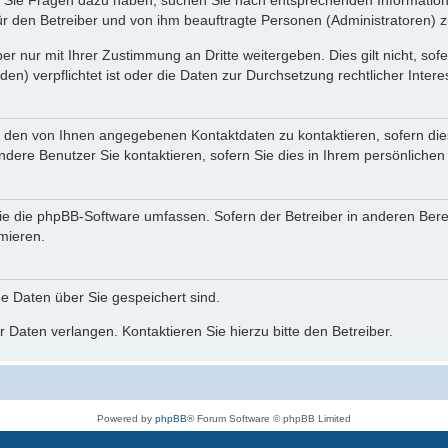
nn Sie Fragen dazu haben, suchen Sie nach entsprechenden Information
für den Betreiber und von ihm beauftragte Personen (Administratoren) z
r nur mit Ihrer Zustimmung an Dritte weitergeben. Dies gilt nicht, so
n) verpflichtet ist oder die Daten zur Durchsetzung rechtlicher Interes
r den von Ihnen angegebenen Kontaktdaten zu kontaktieren, sofern die
andere Benutzer Sie kontaktieren, sofern Sie dies in Ihrem persönlichen
, die die phpBB-Software umfassen. Sofern der Betreiber in anderen Be
rmieren.
he Daten über Sie gespeichert sind.
 Daten verlangen. Kontaktieren Sie hierzu bitte den Betreiber.
Powered by
phpBB
® Forum Software © phpBB Limited
Deutsche Übersetzung durch
phpBB.de