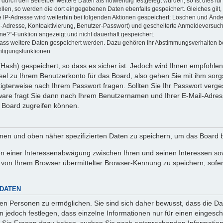
rch den Betreiber weitere Daten als notwendig festgelegt wurden, so ist dies für 
ellen, so werden die dort eingegebenen Daten ebenfalls gespeichert. Gleiches gilt
ie IP-Adresse wird weiterhin bei folgenden Aktionen gespeichert: Löschen und Änd
l-Adresse, Kontoaktivierung, Benutzer-Passwort) und gescheiterte Anmeldeversuch
ine?“-Funktion angezeigt und nicht dauerhaft gespeichert.
 dass weitere Daten gespeichert werden. Dazu gehören Ihr Abstimmungsverhalten b
htigungsfunktionen.
Hash) gespeichert, so dass es sicher ist. Jedoch wird Ihnen empfohlen,
el zu Ihrem Benutzerkonto für das Board, also gehen Sie mit ihm sorg
htigterweise nach Ihrem Passwort fragen. Sollten Sie Ihr Passwort verg
are fragt Sie dann nach Ihrem Benutzernamen und Ihrer E-Mail-Adres
 Board zugreifen können.
enen und oben näher spezifizierten Daten zu speichern, um das Board 
en einer Interessenabwägung zwischen Ihren und seinen Interessen sowi
von Ihrem Browser übermittelter Browser-Kennung zu speichern, sofer
 DATEN
n Personen zu ermöglichen. Sie sind sich daher bewusst, dass die Date
n jedoch festlegen, dass einzelne Informationen nur für einen eingeschr