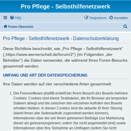
Pro Pflege - Selbsthilfenetzwerk
FAQ
Registrieren
Anmelden
S
Foren-Übersicht
u
Pro Pflege - Selbsthilfenetzwerk - Datenschutzerklärung
c
h
Diese Richtlinie beschreibt, wie „Pro Pflege - Selbsthilfenetzwerk“
(„https://www.wernerschell.de/forum/2“) (im Folgenden „der
e
Betreiber“) die Daten verwendet, die während Ihres Foren-Besuchs
gesammelt werden.
UMFANG UND ART DER DATENSPEICHERUNG
Ihre Daten werden auf vier verschiedene Arten gesammelt:
Die Forensoftware phpBB erstellt bei Ihrem Besuch des Boards mehrere
Cookies. Cookies sind kleine Textdateien, die Ihr Browser als temporäre
Dateien ablegt und die zwischen den einzelnen Aufrufen des Boards
erhalten bleiben. In diesen Cookies sind die aktuelle ID Ihrer Sitzung
(damit Ihnen alle Seitenaufrufe zugeordnet werden können),
Informationen über die von Ihnen gelesenen Beiträge (zur Markierung
dieser als gelesen/ungelesen; sofern Sie nicht angemeldet sind) sowie
Informationen über Ihre Teilnahme an Umfragen (sofern Sie nicht