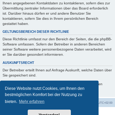
Ihnen angegebenen Kontaktdaten zu kontaktieren, sofern dies zur
Übermittlung zentraler Informationen über das Board erforderlich
ist. Darüber hinaus dürfen er und andere Benutzer Sie
kontaktieren, sofern Sie dies in Ihrem persönlichen Bereich
gestattet haben.
GELTUNGSBEREICH DIESER RICHTLINIE
Diese Richtlinie umfasst nur den Bereich der Seiten, die die phpBB-
Software umfassen. Sofern der Betreiber in anderen Bereichen
seiner Software weitere personenbezogene Daten verarbeitet, wird
er Sie darüber gesondert informieren.
AUSKUNFTSRECHT
Der Betreiber erteilt Ihnen auf Anfrage Auskunft, welche Daten über
Sie gespeichert sind.
Sie können jederzeit die Löschung bzw. Sperrung Ihrer Daten
Diese Website nutzt Cookies, um Ihnen den
verlangen. Kontaktieren Sie hierzu bitte den Betreiber.
bestmöglichen Komfort bei der Nutzung zu
bieten.
Mehr erfahren
Foren-Übersicht
Alle Cookies löschen
Alle Zeiten sind
UTC+02:00
Powered by
phpBB
® Forum Software © phpBB Limited
Verstanden!