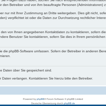
nn Sie Fragen dazu haben, suchen Sie nach entsprechenden Information
für den Betreiber und von ihm beauftragte Personen (Administratoren) z
r nur mit Ihrer Zustimmung an Dritte weitergeben. Dies gilt nicht, so
n) verpflichtet ist oder die Daten zur Durchsetzung rechtlicher Interes
r den von Ihnen angegebenen Kontaktdaten zu kontaktieren, sofern die
andere Benutzer Sie kontaktieren, sofern Sie dies in Ihrem persönlichen
, die die phpBB-Software umfassen. Sofern der Betreiber in anderen Be
rmieren.
he Daten über Sie gespeichert sind.
 Daten verlangen. Kontaktieren Sie hierzu bitte den Betreiber.
Powered by
phpBB
® Forum Software © phpBB Limited
Deutsche Übersetzung durch
phpBB.de