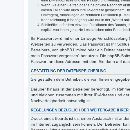
eine E-Mail-Adresse und ein Passwort notwendig. Wenn du
Wenn Sie einen Beitrag oder eine private Nachricht erst
diesen Fällen wird auch Ihre IP-Adresse gespeichert. D
Umfragen), Änderungen an zentralen Profildaten (E-Mai
Kennzeichnung (User Agent) wird nur in der „Wer ist onl
Schließlich erfordern einzelne Funktionen des Boards,
explizit von Ihnen gesetzte Lesezeichen oder Benachric
Ihr Passwort wird mit einer Einwege-Verschlüsselung (
Webseiten zu verwenden. Das Passwort ist Ihr Schlüss
Betreibers, von phpBB Limited oder ein Dritter berec
mein Passwort vergessen“ benutzen. Die phpBB-Softw
Passwort an diese Adresse, mit dem Sie dann auf das
GESTATTUNG DER DATENSPEICHERUNG
Sie gestatten dem Betreiber, die von Ihnen eingegeb
Darüber hinaus ist der Betreiber berechtigt, im Rahm
und Aktionen zusammen mit Ihrer IP-Adresse und der 
Nachverfolgbarkeit notwendig ist.
REGELUNGEN BEZÜGLICH DER WEITERGABE IHRER
Zweck eines Boards ist es, einen Austausch mit andere
im Internet zugänglich sein können. Der Betreiber kan