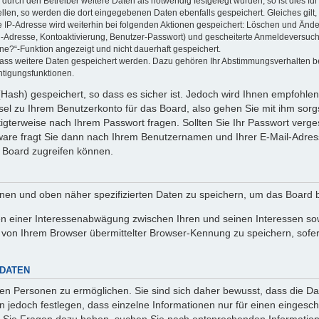
rch den Betreiber weitere Daten als notwendig festgelegt wurden, so ist dies für 
ellen, so werden die dort eingegebenen Daten ebenfalls gespeichert. Gleiches gilt
ie IP-Adresse wird weiterhin bei folgenden Aktionen gespeichert: Löschen und Änd
l-Adresse, Kontoaktivierung, Benutzer-Passwort) und gescheiterte Anmeldeversuch
ine?“-Funktion angezeigt und nicht dauerhaft gespeichert.
 dass weitere Daten gespeichert werden. Dazu gehören Ihr Abstimmungsverhalten b
htigungsfunktionen.
Hash) gespeichert, so dass es sicher ist. Jedoch wird Ihnen empfohlen,
el zu Ihrem Benutzerkonto für das Board, also gehen Sie mit ihm sorg
htigterweise nach Ihrem Passwort fragen. Sollten Sie Ihr Passwort verg
are fragt Sie dann nach Ihrem Benutzernamen und Ihrer E-Mail-Adres
 Board zugreifen können.
enen und oben näher spezifizierten Daten zu speichern, um das Board 
en einer Interessenabwägung zwischen Ihren und seinen Interessen sowi
von Ihrem Browser übermittelter Browser-Kennung zu speichern, sofer
 DATEN
n Personen zu ermöglichen. Sie sind sich daher bewusst, dass die Date
n jedoch festlegen, dass einzelne Informationen nur für einen eingeschr