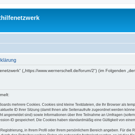
thilfenetzwerk
rklärung
ilfenetzwerk“ („https://www.wernerschell.de/forum/2“) (im Folgenden „d
melt:
Boards mehrere Cookies. Cookies sind kleine Textdateien, die Ihr Browser als tem
 aktuelle ID Ihrer Sitzung (damit Ihnen alle Seitenaufrufe zugeordnet werden könne
cht angemeldet sind) sowie Informationen über Ihre Teilnahme an Umfragen (sofern
ession-ID gespeichert. Die Cookies haben standardmäßig eine Gültigkeit von einem 
 Registrierung, in Ihrem Profil oder Ihrem persönlichem Bereich angeben. Für die