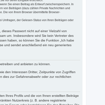
Sie vor deren Eingabe ersichtlich.
, wenn Sie einen Beitrag als Entwurf zwischenspeichern. In
ern von Beiträgen (dazu zählen Private Nachrichten und
e. Die von Ihrem Browser übermittelte Browser-
ei Umfragen, der Gelesen-Status von Ihren Beiträgen oder
 dieses Passwort nicht auf einer Vielzahl von
sam um. Insbesondere wird Sie kein Vertreter des
essen haben, so können Sie die Funktion „Ich habe
se und sendet anschließend ein neu generiertes
betreiben und anbieten zu können.
e den Interessen Dritter, Zeitpunkte von Zugriffen
n dies zur Gefahrenabwehr oder zur rechtlichen
n Ihres Profils und die von Ihnen erstellten Beiträge
änkten Nutzerkreis (z. B. andere registrierte