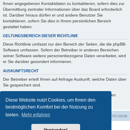
Ihnen angegebenen Kontaktdaten zu kontaktieren, sofern dies zur
Übermittlung zentraler Informationen über das Board erforderlich
ist. Darüber hinaus dürfen er und andere Benutzer Sie
kontaktieren, sofern Sie dies in Ihrem persönlichen Bereich
gestattet haben.
GELTUNGSBEREICH DIESER RICHTLINIE
Diese Richtlinie umfasst nur den Bereich der Seiten, die die phpBB-
Software umfassen. Sofern der Betreiber in anderen Bereichen
seiner Software weitere personenbezogene Daten verarbeitet, wird
er Sie darüber gesondert informieren.
AUSKUNFTSRECHT
Der Betreiber erteilt Ihnen auf Anfrage Auskunft, welche Daten über
Sie gespeichert sind.
Sie können jederzeit die Löschung bzw. Sperrung Ihrer Daten
Diese Website nutzt Cookies, um Ihnen den
verlangen. Kontaktieren Sie hierzu bitte den Betreiber.
bestmöglichen Komfort bei der Nutzung zu
bieten.
Mehr erfahren
Foren-Übersicht
Alle Cookies löschen
Alle Zeiten sind
UTC+02:00
Powered by
phpBB
® Forum Software © phpBB Limited
Verstanden!