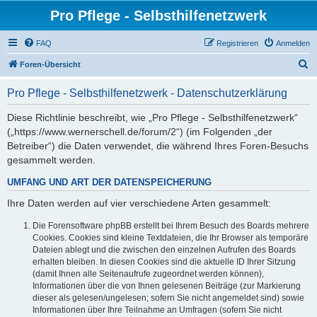
Pro Pflege - Selbsthilfenetzwerk
FAQ
Registrieren
Anmelden
S
Foren-Übersicht
u
Pro Pflege - Selbsthilfenetzwerk - Datenschutzerklärung
c
h
Diese Richtlinie beschreibt, wie „Pro Pflege - Selbsthilfenetzwerk“
(„https://www.wernerschell.de/forum/2“) (im Folgenden „der
e
Betreiber“) die Daten verwendet, die während Ihres Foren-Besuchs
gesammelt werden.
UMFANG UND ART DER DATENSPEICHERUNG
Ihre Daten werden auf vier verschiedene Arten gesammelt:
Die Forensoftware phpBB erstellt bei Ihrem Besuch des Boards mehrere
Cookies. Cookies sind kleine Textdateien, die Ihr Browser als temporäre
Dateien ablegt und die zwischen den einzelnen Aufrufen des Boards
erhalten bleiben. In diesen Cookies sind die aktuelle ID Ihrer Sitzung
(damit Ihnen alle Seitenaufrufe zugeordnet werden können),
Informationen über die von Ihnen gelesenen Beiträge (zur Markierung
dieser als gelesen/ungelesen; sofern Sie nicht angemeldet sind) sowie
Informationen über Ihre Teilnahme an Umfragen (sofern Sie nicht