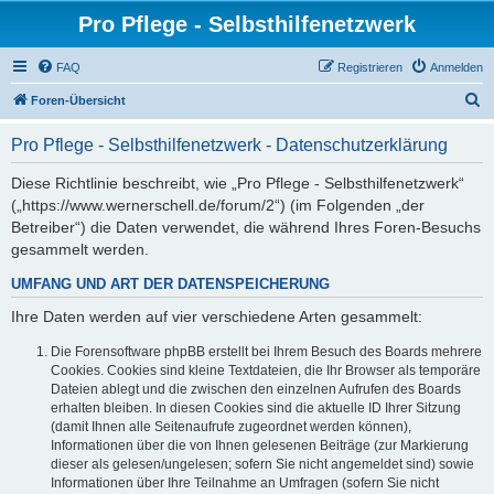
Pro Pflege - Selbsthilfenetzwerk
FAQ
Registrieren
Anmelden
S
Foren-Übersicht
u
Pro Pflege - Selbsthilfenetzwerk - Datenschutzerklärung
c
h
Diese Richtlinie beschreibt, wie „Pro Pflege - Selbsthilfenetzwerk“
(„https://www.wernerschell.de/forum/2“) (im Folgenden „der
e
Betreiber“) die Daten verwendet, die während Ihres Foren-Besuchs
gesammelt werden.
UMFANG UND ART DER DATENSPEICHERUNG
Ihre Daten werden auf vier verschiedene Arten gesammelt:
Die Forensoftware phpBB erstellt bei Ihrem Besuch des Boards mehrere
Cookies. Cookies sind kleine Textdateien, die Ihr Browser als temporäre
Dateien ablegt und die zwischen den einzelnen Aufrufen des Boards
erhalten bleiben. In diesen Cookies sind die aktuelle ID Ihrer Sitzung
(damit Ihnen alle Seitenaufrufe zugeordnet werden können),
Informationen über die von Ihnen gelesenen Beiträge (zur Markierung
dieser als gelesen/ungelesen; sofern Sie nicht angemeldet sind) sowie
Informationen über Ihre Teilnahme an Umfragen (sofern Sie nicht