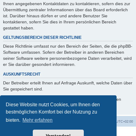
Ihnen angegebenen Kontaktdaten zu kontaktieren, sofern dies zur
Übermittlung zentraler Informationen über das Board erforderlich
ist. Darüber hinaus dürfen er und andere Benutzer Sie
kontaktieren, sofern Sie dies in Ihrem persönlichen Bereich
gestattet haben.
GELTUNGSBEREICH DIESER RICHTLINIE
Diese Richtlinie umfasst nur den Bereich der Seiten, die die phpBB-
Software umfassen. Sofern der Betreiber in anderen Bereichen
seiner Software weitere personenbezogene Daten verarbeitet, wird
er Sie darüber gesondert informieren.
AUSKUNFTSRECHT
Der Betreiber erteilt Ihnen auf Anfrage Auskunft, welche Daten über
Sie gespeichert sind.
Sie können jederzeit die Löschung bzw. Sperrung Ihrer Daten
Diese Website nutzt Cookies, um Ihnen den
verlangen. Kontaktieren Sie hierzu bitte den Betreiber.
bestmöglichen Komfort bei der Nutzung zu
bieten.
Mehr erfahren
Foren-Übersicht
Alle Cookies löschen
Alle Zeiten sind
UTC+02:00
Powered by
phpBB
® Forum Software © phpBB Limited
Verstanden!