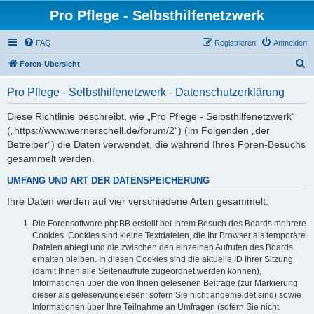
Pro Pflege - Selbsthilfenetzwerk
FAQ
Registrieren
Anmelden
S
Foren-Übersicht
u
Pro Pflege - Selbsthilfenetzwerk - Datenschutzerklärung
c
h
Diese Richtlinie beschreibt, wie „Pro Pflege - Selbsthilfenetzwerk“
(„https://www.wernerschell.de/forum/2“) (im Folgenden „der
e
Betreiber“) die Daten verwendet, die während Ihres Foren-Besuchs
gesammelt werden.
UMFANG UND ART DER DATENSPEICHERUNG
Ihre Daten werden auf vier verschiedene Arten gesammelt:
Die Forensoftware phpBB erstellt bei Ihrem Besuch des Boards mehrere
Cookies. Cookies sind kleine Textdateien, die Ihr Browser als temporäre
Dateien ablegt und die zwischen den einzelnen Aufrufen des Boards
erhalten bleiben. In diesen Cookies sind die aktuelle ID Ihrer Sitzung
(damit Ihnen alle Seitenaufrufe zugeordnet werden können),
Informationen über die von Ihnen gelesenen Beiträge (zur Markierung
dieser als gelesen/ungelesen; sofern Sie nicht angemeldet sind) sowie
Informationen über Ihre Teilnahme an Umfragen (sofern Sie nicht