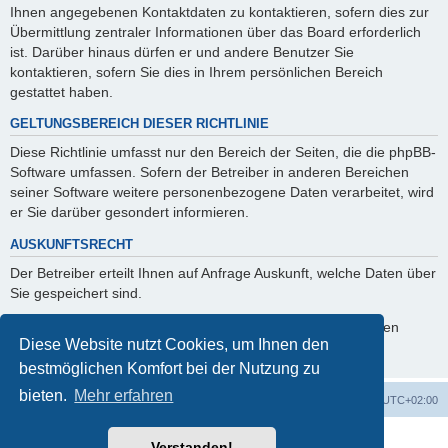
Ihnen angegebenen Kontaktdaten zu kontaktieren, sofern dies zur
Übermittlung zentraler Informationen über das Board erforderlich
ist. Darüber hinaus dürfen er und andere Benutzer Sie
kontaktieren, sofern Sie dies in Ihrem persönlichen Bereich
gestattet haben.
GELTUNGSBEREICH DIESER RICHTLINIE
Diese Richtlinie umfasst nur den Bereich der Seiten, die die phpBB-
Software umfassen. Sofern der Betreiber in anderen Bereichen
seiner Software weitere personenbezogene Daten verarbeitet, wird
er Sie darüber gesondert informieren.
AUSKUNFTSRECHT
Der Betreiber erteilt Ihnen auf Anfrage Auskunft, welche Daten über
Sie gespeichert sind.
Sie können jederzeit die Löschung bzw. Sperrung Ihrer Daten
Diese Website nutzt Cookies, um Ihnen den
verlangen. Kontaktieren Sie hierzu bitte den Betreiber.
bestmöglichen Komfort bei der Nutzung zu
bieten.
Mehr erfahren
Foren-Übersicht
Alle Cookies löschen
Alle Zeiten sind
UTC+02:00
Powered by
phpBB
® Forum Software © phpBB Limited
Verstanden!