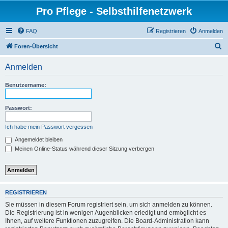
Pro Pflege - Selbsthilfenetzwerk
FAQ
Registrieren
Anmelden
S
Foren-Übersicht
u
Anmelden
c
h
Benutzername:
e
Passwort:
Ich habe mein Passwort vergessen
Angemeldet bleiben
Meinen Online-Status während dieser Sitzung verbergen
REGISTRIEREN
Sie müssen in diesem Forum registriert sein, um sich anmelden zu können.
Die Registrierung ist in wenigen Augenblicken erledigt und ermöglicht es
Ihnen, auf weitere Funktionen zuzugreifen. Die Board-Administration kann