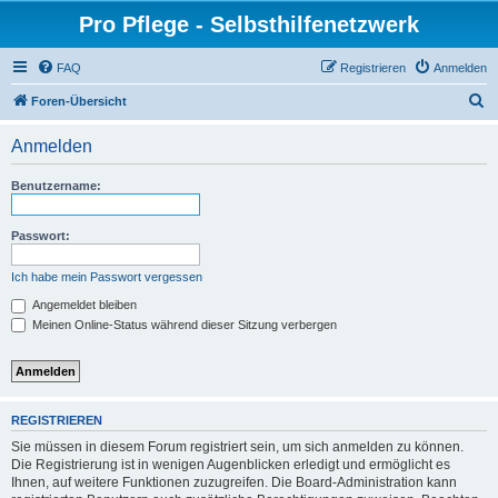
Pro Pflege - Selbsthilfenetzwerk
FAQ
Registrieren
Anmelden
S
Foren-Übersicht
u
Anmelden
c
h
Benutzername:
e
Passwort:
Ich habe mein Passwort vergessen
Angemeldet bleiben
Meinen Online-Status während dieser Sitzung verbergen
REGISTRIEREN
Sie müssen in diesem Forum registriert sein, um sich anmelden zu können.
Die Registrierung ist in wenigen Augenblicken erledigt und ermöglicht es
Ihnen, auf weitere Funktionen zuzugreifen. Die Board-Administration kann