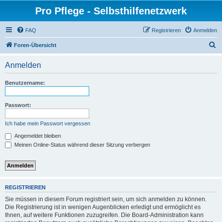
Pro Pflege - Selbsthilfenetzwerk
FAQ
Registrieren
Anmelden
S
Foren-Übersicht
u
Anmelden
c
h
Benutzername:
e
Passwort:
Ich habe mein Passwort vergessen
Angemeldet bleiben
Meinen Online-Status während dieser Sitzung verbergen
REGISTRIEREN
Sie müssen in diesem Forum registriert sein, um sich anmelden zu können.
Die Registrierung ist in wenigen Augenblicken erledigt und ermöglicht es
Ihnen, auf weitere Funktionen zuzugreifen. Die Board-Administration kann