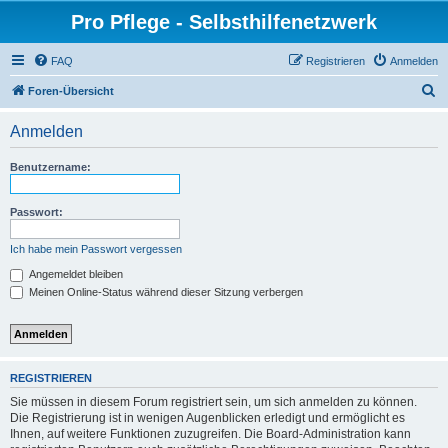
Pro Pflege - Selbsthilfenetzwerk
FAQ
Registrieren
Anmelden
S
Foren-Übersicht
u
Anmelden
c
h
Benutzername:
e
Passwort:
Ich habe mein Passwort vergessen
Angemeldet bleiben
Meinen Online-Status während dieser Sitzung verbergen
REGISTRIEREN
Sie müssen in diesem Forum registriert sein, um sich anmelden zu können.
Die Registrierung ist in wenigen Augenblicken erledigt und ermöglicht es
Ihnen, auf weitere Funktionen zuzugreifen. Die Board-Administration kann