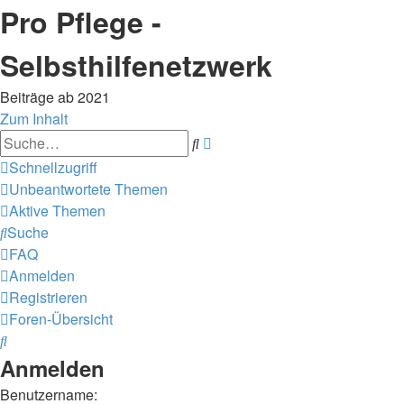
Pro Pflege -
Selbsthilfenetzwerk
Beiträge ab 2021
Zum Inhalt
Erweiterte
Suche
Suche
Schnellzugriff
Unbeantwortete Themen
Aktive Themen
Suche
FAQ
Anmelden
Registrieren
Foren-Übersicht
Suche
Anmelden
Benutzername: