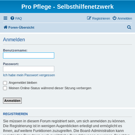
Pro Pflege - Selbsthilfenetzwerk
FAQ
Registrieren
Anmelden
S
Foren-Übersicht
u
Anmelden
c
h
Benutzername:
e
Passwort:
Ich habe mein Passwort vergessen
Angemeldet bleiben
Meinen Online-Status während dieser Sitzung verbergen
REGISTRIEREN
Sie müssen in diesem Forum registriert sein, um sich anmelden zu können.
Die Registrierung ist in wenigen Augenblicken erledigt und ermöglicht es
Ihnen, auf weitere Funktionen zuzugreifen. Die Board-Administration kann