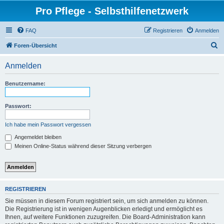
Pro Pflege - Selbsthilfenetzwerk
FAQ
Registrieren
Anmelden
S
Foren-Übersicht
u
Anmelden
c
h
Benutzername:
e
Passwort:
Ich habe mein Passwort vergessen
Angemeldet bleiben
Meinen Online-Status während dieser Sitzung verbergen
REGISTRIEREN
Sie müssen in diesem Forum registriert sein, um sich anmelden zu können.
Die Registrierung ist in wenigen Augenblicken erledigt und ermöglicht es
Ihnen, auf weitere Funktionen zuzugreifen. Die Board-Administration kann