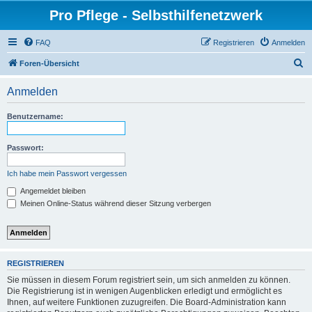
Pro Pflege - Selbsthilfenetzwerk
FAQ
Registrieren
Anmelden
S
Foren-Übersicht
u
Anmelden
c
h
Benutzername:
e
Passwort:
Ich habe mein Passwort vergessen
Angemeldet bleiben
Meinen Online-Status während dieser Sitzung verbergen
REGISTRIEREN
Sie müssen in diesem Forum registriert sein, um sich anmelden zu können.
Die Registrierung ist in wenigen Augenblicken erledigt und ermöglicht es
Ihnen, auf weitere Funktionen zuzugreifen. Die Board-Administration kann