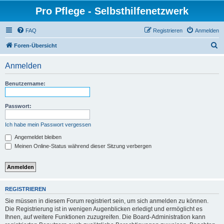
Pro Pflege - Selbsthilfenetzwerk
FAQ
Registrieren
Anmelden
S
Foren-Übersicht
u
Anmelden
c
h
Benutzername:
e
Passwort:
Ich habe mein Passwort vergessen
Angemeldet bleiben
Meinen Online-Status während dieser Sitzung verbergen
REGISTRIEREN
Sie müssen in diesem Forum registriert sein, um sich anmelden zu können.
Die Registrierung ist in wenigen Augenblicken erledigt und ermöglicht es
Ihnen, auf weitere Funktionen zuzugreifen. Die Board-Administration kann