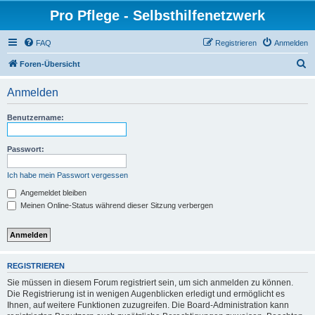
Pro Pflege - Selbsthilfenetzwerk
FAQ
Registrieren
Anmelden
S
Foren-Übersicht
u
Anmelden
c
h
Benutzername:
e
Passwort:
Ich habe mein Passwort vergessen
Angemeldet bleiben
Meinen Online-Status während dieser Sitzung verbergen
REGISTRIEREN
Sie müssen in diesem Forum registriert sein, um sich anmelden zu können.
Die Registrierung ist in wenigen Augenblicken erledigt und ermöglicht es
Ihnen, auf weitere Funktionen zuzugreifen. Die Board-Administration kann