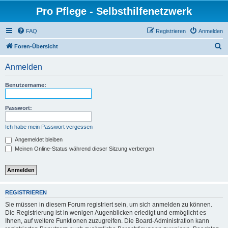
Pro Pflege - Selbsthilfenetzwerk
FAQ
Registrieren
Anmelden
S
Foren-Übersicht
u
Anmelden
c
h
Benutzername:
e
Passwort:
Ich habe mein Passwort vergessen
Angemeldet bleiben
Meinen Online-Status während dieser Sitzung verbergen
REGISTRIEREN
Sie müssen in diesem Forum registriert sein, um sich anmelden zu können.
Die Registrierung ist in wenigen Augenblicken erledigt und ermöglicht es
Ihnen, auf weitere Funktionen zuzugreifen. Die Board-Administration kann