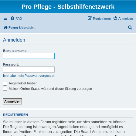
Pro Pflege - Selbsthilfenetzwerk
FAQ
Registrieren
Anmelden
S
Foren-Übersicht
u
Anmelden
c
h
Benutzername:
e
Passwort:
Ich habe mein Passwort vergessen
Angemeldet bleiben
Meinen Online-Status während dieser Sitzung verbergen
REGISTRIEREN
Sie müssen in diesem Forum registriert sein, um sich anmelden zu können.
Die Registrierung ist in wenigen Augenblicken erledigt und ermöglicht es
Ihnen, auf weitere Funktionen zuzugreifen. Die Board-Administration kann