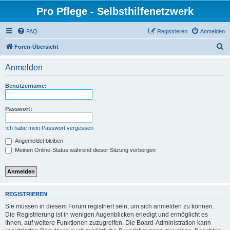
Pro Pflege - Selbsthilfenetzwerk
FAQ
Registrieren
Anmelden
S
Foren-Übersicht
u
Anmelden
c
h
Benutzername:
e
Passwort:
Ich habe mein Passwort vergessen
Angemeldet bleiben
Meinen Online-Status während dieser Sitzung verbergen
REGISTRIEREN
Sie müssen in diesem Forum registriert sein, um sich anmelden zu können.
Die Registrierung ist in wenigen Augenblicken erledigt und ermöglicht es
Ihnen, auf weitere Funktionen zuzugreifen. Die Board-Administration kann