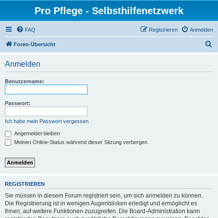
Pro Pflege - Selbsthilfenetzwerk
FAQ
Registrieren
Anmelden
S
Foren-Übersicht
u
Anmelden
c
h
Benutzername:
e
Passwort:
Ich habe mein Passwort vergessen
Angemeldet bleiben
Meinen Online-Status während dieser Sitzung verbergen
REGISTRIEREN
Sie müssen in diesem Forum registriert sein, um sich anmelden zu können.
Die Registrierung ist in wenigen Augenblicken erledigt und ermöglicht es
Ihnen, auf weitere Funktionen zuzugreifen. Die Board-Administration kann