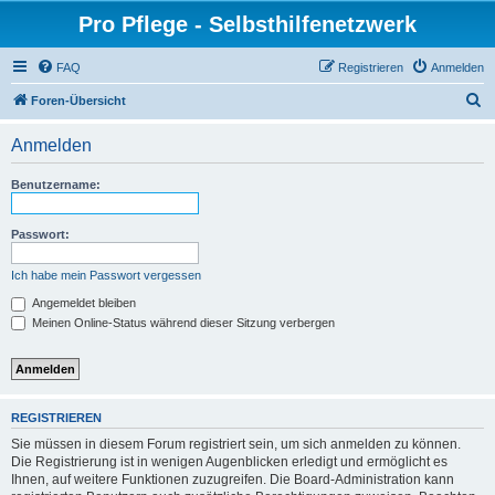
Pro Pflege - Selbsthilfenetzwerk
FAQ
Registrieren
Anmelden
S
Foren-Übersicht
u
Anmelden
c
h
Benutzername:
e
Passwort:
Ich habe mein Passwort vergessen
Angemeldet bleiben
Meinen Online-Status während dieser Sitzung verbergen
REGISTRIEREN
Sie müssen in diesem Forum registriert sein, um sich anmelden zu können.
Die Registrierung ist in wenigen Augenblicken erledigt und ermöglicht es
Ihnen, auf weitere Funktionen zuzugreifen. Die Board-Administration kann