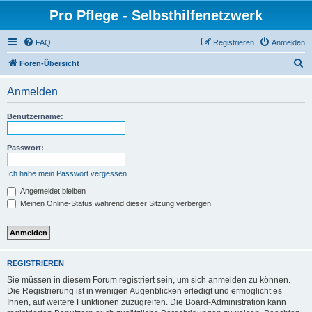
Pro Pflege - Selbsthilfenetzwerk
FAQ
Registrieren
Anmelden
S
Foren-Übersicht
u
Anmelden
c
h
Benutzername:
e
Passwort:
Ich habe mein Passwort vergessen
Angemeldet bleiben
Meinen Online-Status während dieser Sitzung verbergen
REGISTRIEREN
Sie müssen in diesem Forum registriert sein, um sich anmelden zu können.
Die Registrierung ist in wenigen Augenblicken erledigt und ermöglicht es
Ihnen, auf weitere Funktionen zuzugreifen. Die Board-Administration kann