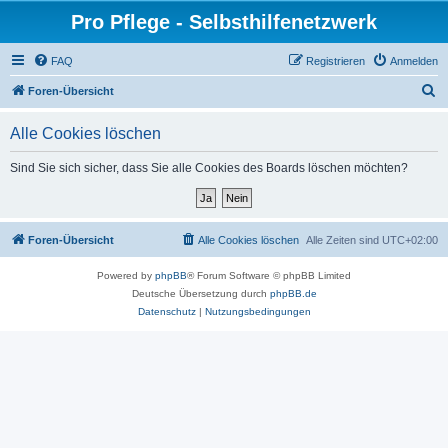
Pro Pflege - Selbsthilfenetzwerk
FAQ
Registrieren
Anmelden
S
Foren-Übersicht
u
Alle Cookies löschen
c
h
Sind Sie sich sicher, dass Sie alle Cookies des Boards löschen möchten?
e
Foren-Übersicht
Alle Cookies löschen
Alle Zeiten sind
UTC+02:00
Powered by
phpBB
® Forum Software © phpBB Limited
Deutsche Übersetzung durch
phpBB.de
Datenschutz
|
Nutzungsbedingungen