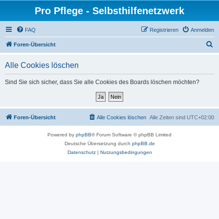
Pro Pflege - Selbsthilfenetzwerk
FAQ
Registrieren
Anmelden
S
Foren-Übersicht
u
Alle Cookies löschen
c
h
Sind Sie sich sicher, dass Sie alle Cookies des Boards löschen möchten?
e
Foren-Übersicht
Alle Cookies löschen
Alle Zeiten sind
UTC+02:00
Powered by
phpBB
® Forum Software © phpBB Limited
Deutsche Übersetzung durch
phpBB.de
Datenschutz
|
Nutzungsbedingungen