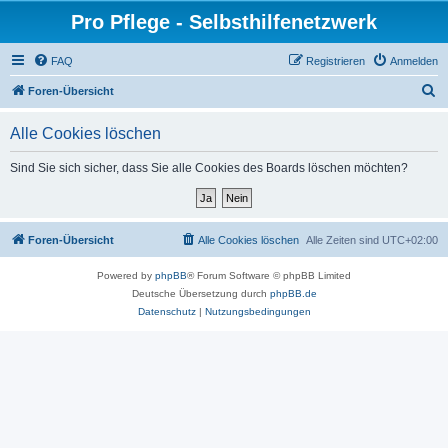
Pro Pflege - Selbsthilfenetzwerk
FAQ
Registrieren
Anmelden
S
Foren-Übersicht
u
Alle Cookies löschen
c
h
Sind Sie sich sicher, dass Sie alle Cookies des Boards löschen möchten?
e
Foren-Übersicht
Alle Cookies löschen
Alle Zeiten sind
UTC+02:00
Powered by
phpBB
® Forum Software © phpBB Limited
Deutsche Übersetzung durch
phpBB.de
Datenschutz
|
Nutzungsbedingungen